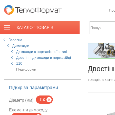
Про
КАТАЛОГ ТОВАРІВ
Головна
Димоходи
Димоходи з нержавіючої сталі
Двостінні димоходи в нержавійці
110
Двостін
Платформи
товарів в катего
Підбір за параметрами
110
Діаметр (мм)
Елементи димоходу