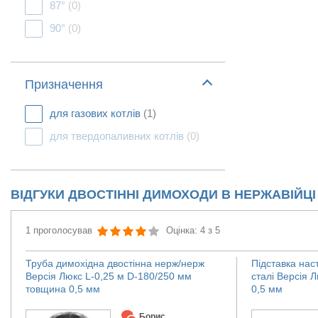
87°
(0)
90°
(0)
Призначення
для газових котлів
(1)
для твердопаливних котлів
(0)
ВІДГУКИ ДВОСТІННІ ДИМОХОДИ В НЕРЖАВІЙЦІ
1 проголосував
Оцінка: 4 з 5
Труба димохідна двостінна нерж/нерж
Підставка нас
Версія Люкс L-0,25 м D-180/250 мм
сталі Версія 
товщина 0,5 мм
0,5 мм
Борис