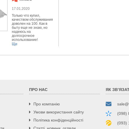
17.01.2020
Только что купил,
качеством обслуживания
доволен на 100. Как в
быту еще не знаю, но
надеюсь на
долгосрочное
использование!
Ще
ПРО НАС
ЯК ЗВ’ЯЗА
Про компанію
sale@
Умови використання сайту
(098)
Політика конфіденційності
(093)
рти
Статті, новини, огляди