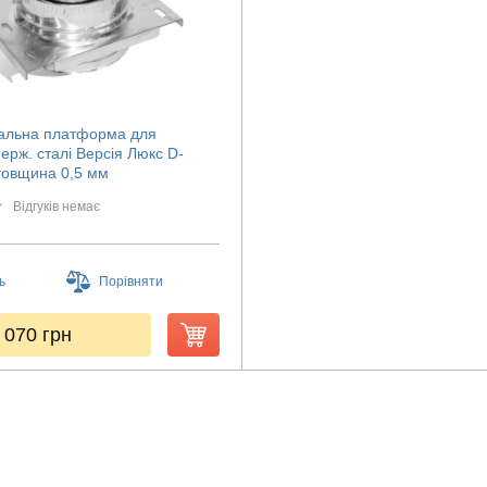
альна платформа для
ерж. сталі Версія Люкс D-
товщина 0,5 мм
Відгуків немає
ь
Порівняти
 070
грн