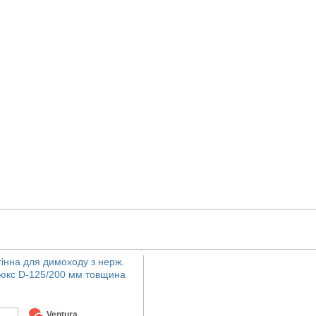
тінна для димоходу з нерж.
Люкс D-125/200 мм товщина
Ventura