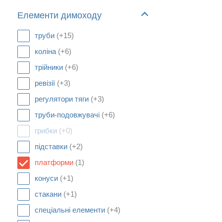
Елементи димоходу
труби
(+15)
коліна
(+6)
трійники
(+6)
ревізії
(+3)
регулятори тяги
(+3)
труби-подовжувачі
(+6)
грибки
(+0)
підставки
(+2)
платформи
(1)
конуси
(+1)
стакани
(+1)
спеціальні елементи
(+4)