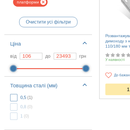
платформи
Очистити усі фільтри
Розвантажув
димоходу з н
Ціна
110/180 мм 
від
до
грн
У наявності
До бажан
Товщина сталі (мм)
1
0,5
(1)
0,8
(0)
1
(0)