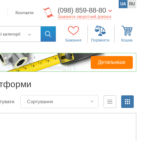
UA
RU
(098) 859-88-80
Контакти
Замовити зворотний дзвінок
і категорії
Бажання
Порівняти
Кошик
латформи
тувати
Сортування