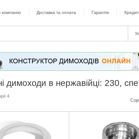
 компанію
Доставка та оплата
Гарантія
Кредит
Ус
ні димоходи в нержавійці: 230, сп
рії 4
Сор