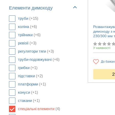
Елементи димоходу
труби
(+15)
коліна
(+6)
Розвантажув
димоходу з н
трійники
(+6)
230/300 мм 
ревізії
(+3)
У наявності
регулятори тяги
(+3)
труби-подовжувачі
(+6)
До бажан
грибки
(+1)
2
підставки
(+2)
платформи
(+1)
конуси
(+1)
стакани
(+1)
спеціальні елементи
(4)