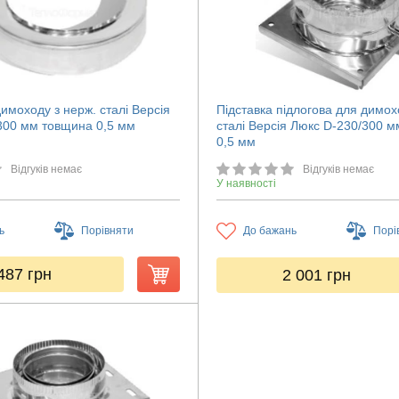
имоходу з нерж. сталі Версія
Підставка підлогова для димох
300 мм товщина 0,5 мм
сталі Версія Люкс D-230/300 
0,5 мм
Відгуків немає
Відгуків немає
У наявності
ь
Порівняти
До бажань
Порі
487
грн
2 001
грн