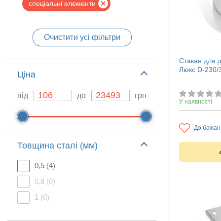
спеціальні елементи
Очистити усі фільтри
Стакан для д
Люкс D-230/
Ціна
від
до
грн
У наявності
До бажан
Товщина сталі (мм)
0,5
(4)
0,8
(0)
1
(0)