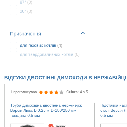
87°
(0)
90°
(0)
Призначення
для газових котлів
(4)
для твердопаливних котлів
(0)
ВІДГУКИ ДВОСТІННІ ДИМОХОДИ В НЕРЖАВІЙЦІ
1 проголосував
Оцінка: 4 з 5
Труба димохідна двостінна нерж/нерж
Підставка нас
Версія Люкс L-0,25 м D-180/250 мм
сталі Версія 
товщина 0,5 мм
0,5 мм
Борис