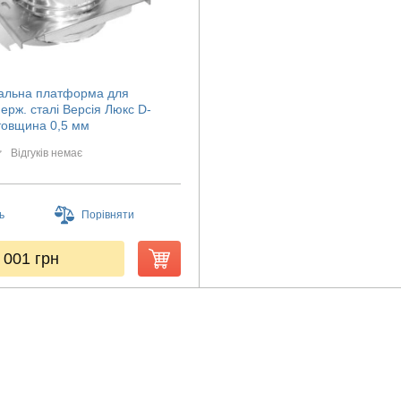
альна платформа для
ерж. сталі Версія Люкс D-
товщина 0,5 мм
Відгуків немає
ь
Порівняти
 001
грн