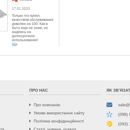
17.01.2020
Только что купил,
качеством обслуживания
доволен на 100. Как в
быту еще не знаю, но
надеюсь на
долгосрочное
использование!
Ще
ПРО НАС
ЯК ЗВ’ЯЗА
Про компанію
sale@
Умови використання сайту
(098)
Політика конфіденційності
(093)
рти
Статті, новини, огляди