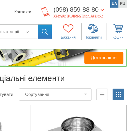
UA
RU
(098) 859-88-80
Контакти
Замовити зворотний дзвінок
і категорії
Бажання
Порівняти
Кошик
еціальні елементи
тувати
Сортування