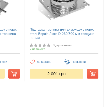
оду з нерж.
Підставка настінна для димоходу з нерж.
мм товщина
сталі Версія Люкс D-230/300 мм товщина
0,5 мм
Відгуків немає
У наявності
вняти
До бажань
Порівняти
2 001
грн