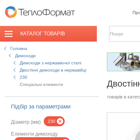
Про
КАТАЛОГ ТОВАРІВ
Головна
Димоходи
Димоходи з нержавіючої сталі
Двостінні димоходи в нержавійці
230
Двостін
Спеціальні елементи
товарів в катего
Підбір за параметрами
230
Діаметр (мм)
Елементи димоходу