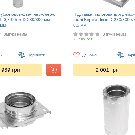
руба-подовжувач нерж/нерж
Підставка підлогова для димох
L-0,3-0,5 м D-230/300 мм
сталі Версія Люкс D-230/300 
 мм
0,5 мм
Відгуків немає
Відгуків немає
У наявності
ь
Порівняти
До бажань
Порі
 969
грн
2 001
грн