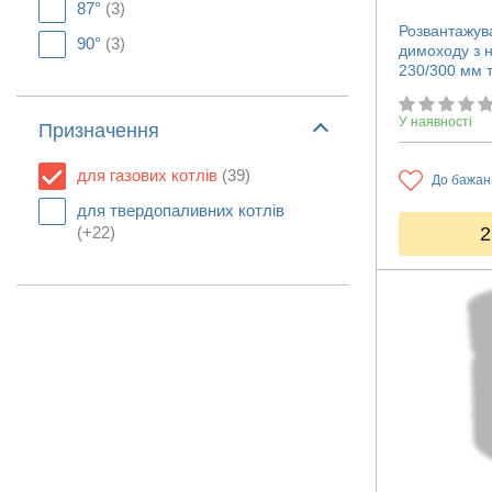
87°
(3)
Розвантажув
90°
(3)
димоходу з н
230/300 мм 
У наявності
Призначення
для газових котлів
(39)
До бажан
для твердопаливних котлів
2
(+22)