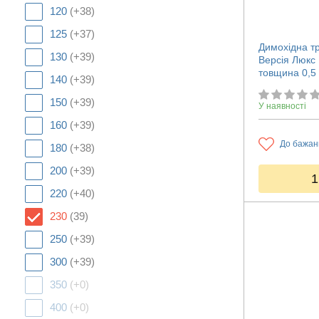
120
(+38)
125
(+37)
Димохідна т
130
(+39)
Версія Люкс 
товщина 0,5
140
(+39)
150
(+39)
У наявності
160
(+39)
До бажан
180
(+38)
200
(+39)
1
220
(+40)
230
(39)
250
(+39)
300
(+39)
350
(+0)
400
(+0)