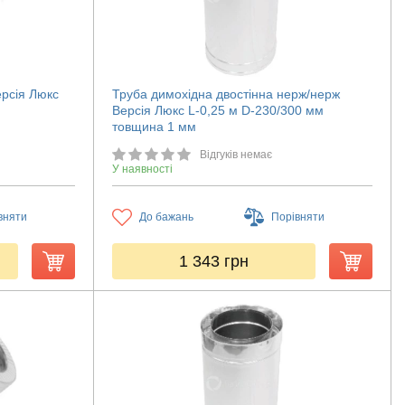
рсія Люкс
Труба димохідна двостінна нерж/нерж
Версія Люкс L-0,25 м D-230/300 мм
товщина 1 мм
Відгуків немає
У наявності
вняти
До бажань
Порівняти
1 343
грн