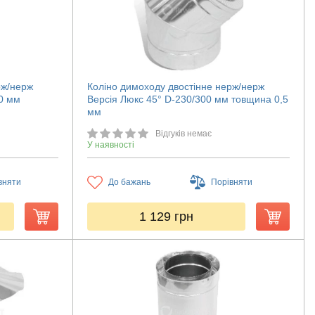
рж/нерж
Коліно димоходу двостінне нерж/нерж
00 мм
Версія Люкс 45° D-230/300 мм товщина 0,5
мм
Відгуків немає
У наявності
вняти
До бажань
Порівняти
1 129
грн