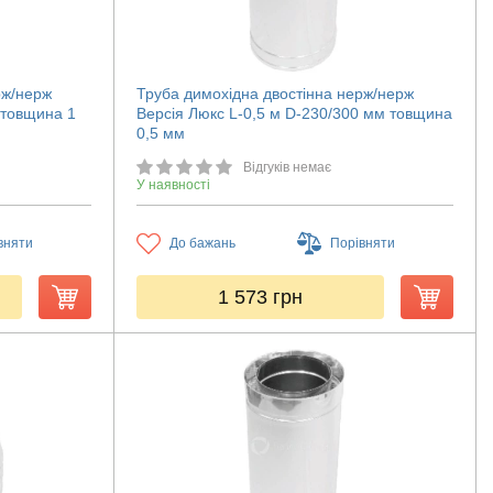
рж/нерж
Труба димохідна двостінна нерж/нерж
 товщина 1
Версія Люкс L-0,5 м D-230/300 мм товщина
0,5 мм
Відгуків немає
У наявності
вняти
До бажань
Порівняти
1 573
грн