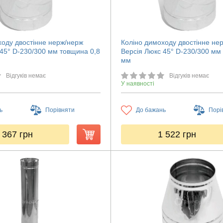
ходу двостінне нерж/нерж
Коліно димоходу двостінне не
 45° D-230/300 мм товщина 0,8
Версія Люкс 45° D-230/300 мм
мм
Відгуків немає
Відгуків немає
У наявності
ь
Порівняти
До бажань
Порі
 367
грн
1 522
грн