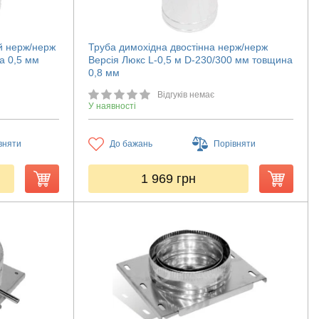
й нерж/нерж
Труба димохідна двостінна нерж/нерж
а 0,5 мм
Версія Люкс L-0,5 м D-230/300 мм товщина
0,8 мм
Відгуків немає
У наявності
вняти
До бажань
Порівняти
1 969
грн