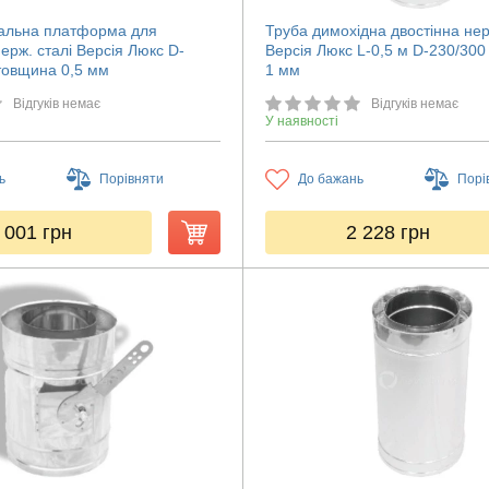
альна платформа для
Труба димохідна двостінна не
ерж. сталі Версія Люкс D-
Версія Люкс L-0,5 м D-230/30
товщина 0,5 мм
1 мм
Відгуків немає
Відгуків немає
У наявності
ь
Порівняти
До бажань
Порі
 001
грн
2 228
грн