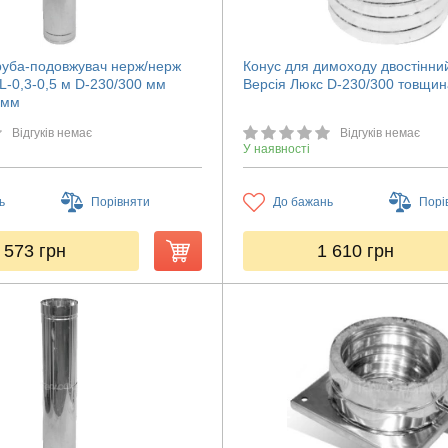
руба-подовжувач нерж/нерж
Конус для димоходу двостінни
L-0,3-0,5 м D-230/300 мм
Версія Люкс D-230/300 товщин
 мм
Відгуків немає
Відгуків немає
У наявності
ь
Порівняти
До бажань
Порі
 573
грн
1 610
грн