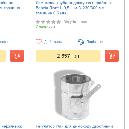
рж/нерж
Димохідна труба-подовжувач нерж/нерж
мм товщина
Версія Люкс L-0,5-1 м D-230/300 мм
товщина 0,5 мм
Відгуків немає
У наявності
вняти
До бажань
Порівняти
2 657
грн
а нерж/нерж
Регулятор тяги для димоходу двостінний