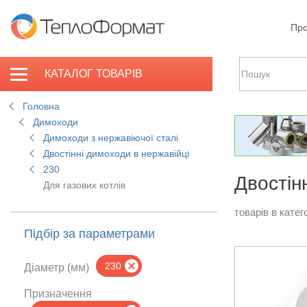
Про
КАТАЛОГ ТОВАРІВ
Головна
Димоходи
Димоходи з нержавіючої сталі
Двостінні димоходи в нержавійці
230
Двостін
Для газових котлів
товарів в катего
Підбір за параметрами
230
Діаметр (мм)
Призначення