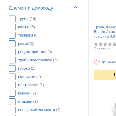
Елементи димоходу
труби
(15)
коліна
(6)
Труба димох
Версія Люкс
трійники
(6)
товщина 0,8
ревізії
(3)
У наявності
регулятори тяги
(3)
труби-подовжувачі
(6)
До бажан
грибки
(1)
1
підставки
(2)
платформи
(1)
конуси
(1)
стакани
(1)
спеціальні елементи
(4)