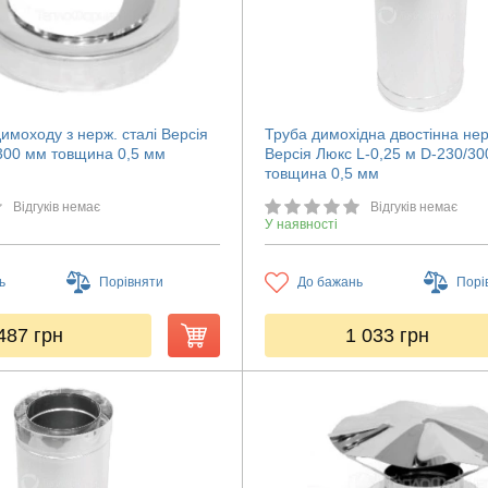
имоходу з нерж. сталі Версія
Труба димохідна двостінна не
300 мм товщина 0,5 мм
Версія Люкс L-0,25 м D-230/3
товщина 0,5 мм
Відгуків немає
Відгуків немає
У наявності
ь
Порівняти
До бажань
Порі
487
грн
1 033
грн