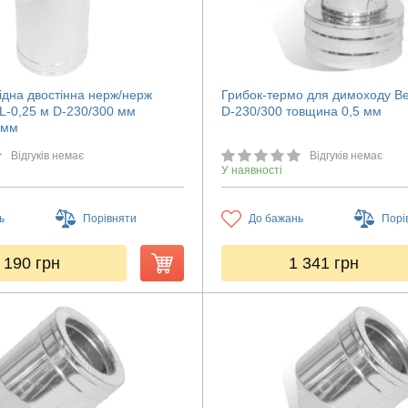
ідна двостінна нерж/нерж
Грибок-термо для димоходу Ве
 L-0,25 м D-230/300 мм
D-230/300 товщина 0,5 мм
 мм
Відгуків немає
Відгуків немає
У наявності
ь
Порівняти
До бажань
Порі
 190
грн
1 341
грн