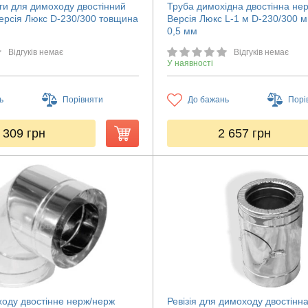
ги для димоходу двостінний
Труба димохідна двостінна не
ерсія Люкс D-230/300 товщина
Версія Люкс L-1 м D-230/300 
0,5 мм
Відгуків немає
Відгуків немає
У наявності
ь
Порівняти
До бажань
Порі
 309
грн
2 657
грн
ходу двостінне нерж/нерж
Ревізія для димоходу двостінн