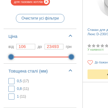
для газових котлів
Очистити усі фільтри
Стакан для д
Люкс D-230/
Ціна
від
до
грн
У наявності
До бажан
Товщина сталі (мм)
0,5
(17)
0,8
(11)
1
(11)