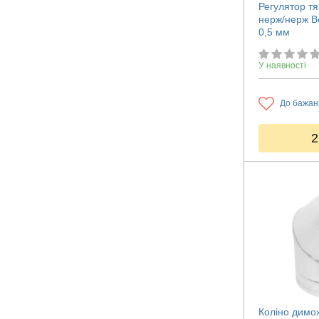
Регулятор тя
нерж/нерж В
0,5 мм
У наявності
До бажан
2
Коліно димо