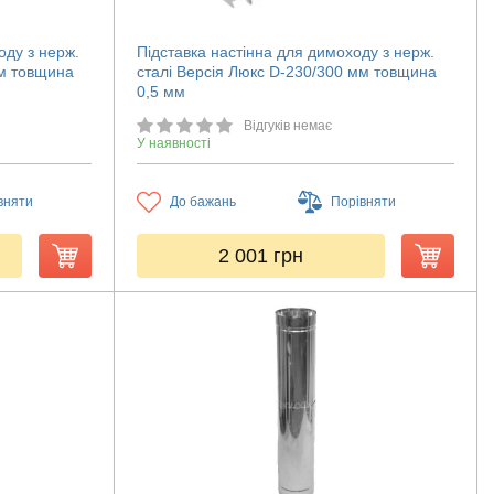
оду з нерж.
Підставка настінна для димоходу з нерж.
мм товщина
сталі Версія Люкс D-230/300 мм товщина
0,5 мм
Відгуків немає
У наявності
вняти
До бажань
Порівняти
2 001
грн