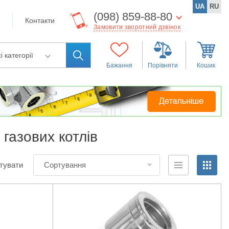
UA
RU
(098) 859-88-80
Контакти
Замовити зворотний дзвінок
і категорії
Бажання
Порівняти
Кошик
 газових котлів
тувати
Сортування