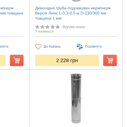
рж/нерж
Димохідна труба-подовжувач нерж/нерж
0 мм товщина
Версія Люкс L-0,3-0,5 м D-230/300 мм
товщина 1 мм
Відгуків немає
У наявності
вняти
До бажань
Порівняти
2 228
грн