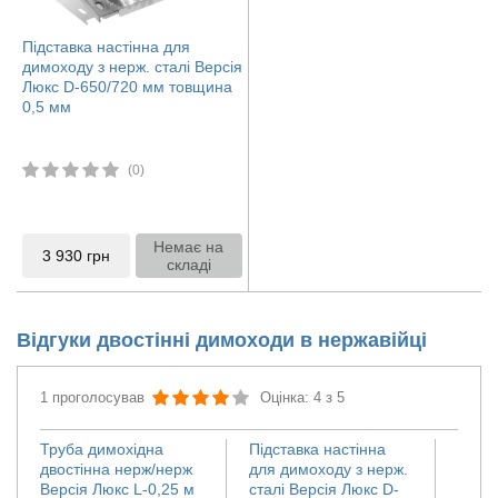
Підставка настінна для
димоходу з нерж. сталі Версія
Люкс D-650/720 мм товщина
0,5 мм
(0)
Немає на
3 930
грн
складі
Відгуки двостінні димоходи в нержавійці
1 проголосував
Оцінка: 4 з 5
Труба димохідна
Підставка настінна
двостінна нерж/нерж
для димоходу з нерж.
Версія Люкс L-0,25 м
сталі Версія Люкс D-