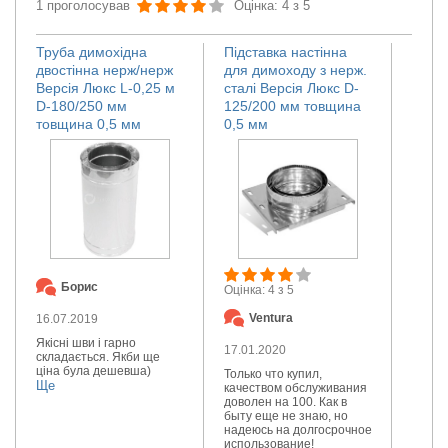
1 проголосував
Оцінка: 4 з 5
Труба димохідна
Підставка настінна
двостінна нерж/нерж
для димоходу з нерж.
Версія Люкс L-0,25 м
сталі Версія Люкс D-
D-180/250 мм
125/200 мм товщина
товщина 0,5 мм
0,5 мм
Борис
Оцінка: 4 з 5
Ventura
16.07.2019
Якісні шви і гарно
17.01.2020
складається. Якби ще
ціна була дешевша)
Только что купил,
Ще
качеством обслуживания
доволен на 100. Как в
быту еще не знаю, но
надеюсь на долгосрочное
использование!