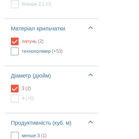
більше 2,1
(0)
Матеріал крильчатки
латунь
(2)
технополімер
(+53)
Діаметр (дюйм)
3
(2)
4
(+0)
Продуктивність (куб. м)
менше 3
(1)