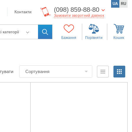
UA
RU
(098) 859-88-80
Контакти
Замовити зворотний дзвінок
і категорії
Бажання
Порівняти
Кошик
тувати
Сортування