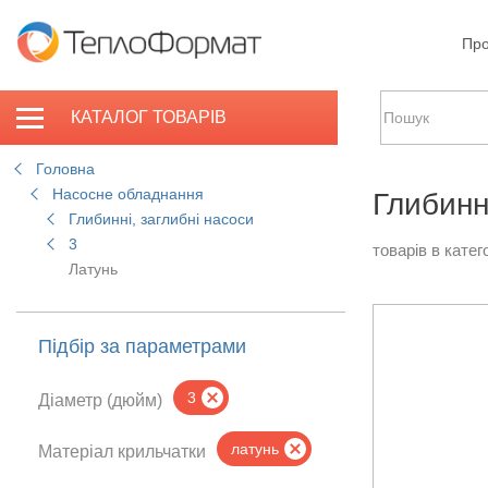
Про
КАТАЛОГ ТОВАРІВ
Головна
Насосне обладнання
Глибинні
Глибинні, заглибні насоси
3
товарів в катего
Латунь
Підбір за параметрами
3
Діаметр (дюйм)
латунь
Матеріал крильчатки