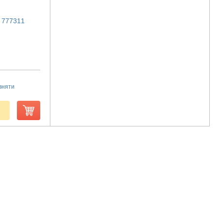
a 777311
вняти