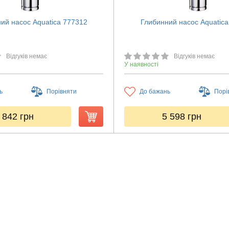
ий насос Aquatica 777312
Глибинний насос Aquatic
Відгуків немає
Відгуків немає
У наявності
ь
Порівняти
До бажань
Порі
 842
грн
5 598
грн