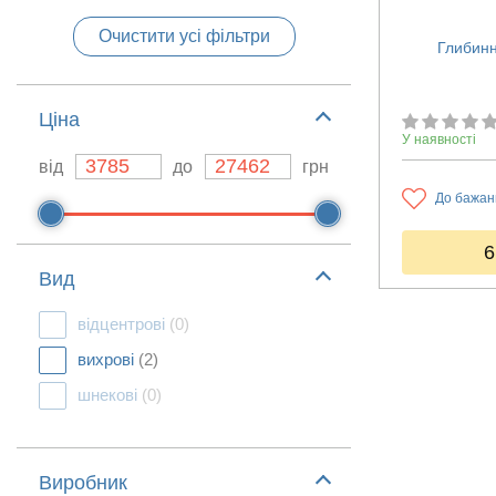
Очистити усі фільтри
Глибинн
Ціна
У наявності
від
до
грн
До бажан
6
Вид
відцентрові
(0)
вихрові
(2)
шнекові
(0)
Виробник