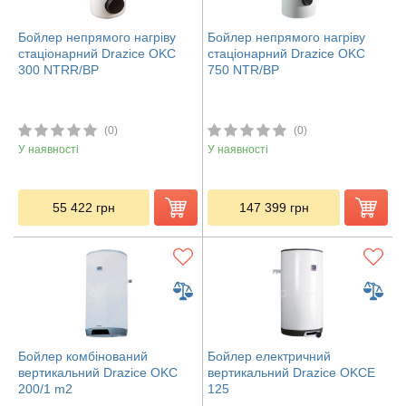
Бойлер непрямого нагріву
Бойлер непрямого нагріву
стаціонарний Drazice OKC
стаціонарний Drazice OKC
300 NTRR/BP
750 NTR/BP
(0)
(0)
У наявності
У наявності
55 422
грн
147 399
грн
Бойлер комбінований
Бойлер електричний
вертикальний Drazice OKC
вертикальний Drazice OKCE
200/1 m2
125