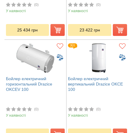
(0)
(0)
У наявності
У наявності
25 434
грн
23 422
грн
Хіт
Бойлер електричний
Бойлер електричний
горизонтальний Drazice
вертикальний Drazice OKCE
OKCEV 100
100
(0)
(0)
У наявності
У наявності