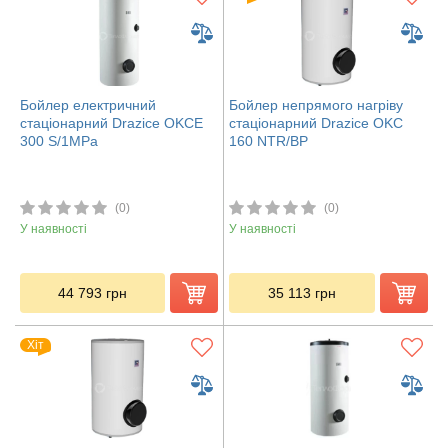
Бойлер електричний
Бойлер непрямого нагріву
стаціонарний Drazice OKCE
стаціонарний Drazice OKC
300 S/1MPa
160 NTR/BP
(0)
(0)
У наявності
У наявності
44 793
грн
35 113
грн
Хіт