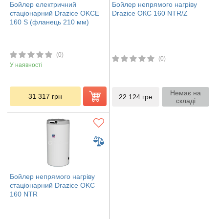
Бойлер електричний
Бойлер непрямого нагріву
стаціонарний Drazice OKCE
Drazice ОКС 160 NTR/Z
160 S (фланець 210 мм)
(0)
(0)
У наявності
Немає на
31 317
грн
22 124
грн
складі
Бойлер непрямого нагріву
стаціонарний Drazice OKC
160 NTR