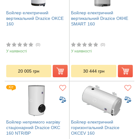
Бойлер електричний
Бойлер електричний
вертикальний Drazice OKCE
вертикальний Drazice ОКHE
160
SMART 160
(0)
(0)
У наявності
У наявності
20 005
грн
30 444
грн
Хіт
Бойлер непрямого нагріву
Бойлер електричний
стаціонарний Drazice OKC
горизонтальний Drazice
160 NTR/BP
OKCEV 160