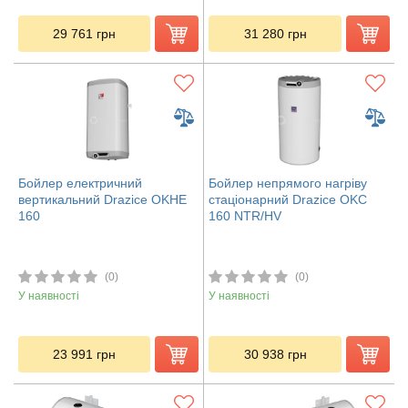
29 761
грн
31 280
грн
Бойлер електричний
Бойлер непрямого нагріву
вертикальний Drazice OKHE
стаціонарний Drazice OKC
160
160 NTR/HV
(0)
(0)
У наявності
У наявності
23 991
грн
30 938
грн