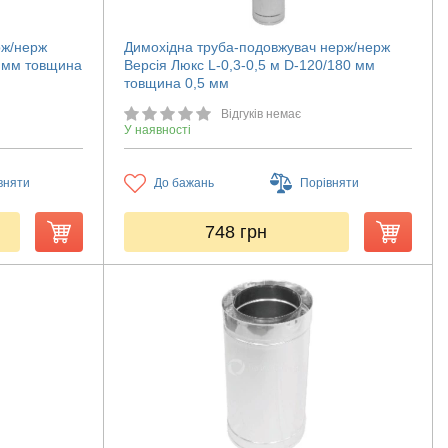
рж/нерж
Димохідна труба-подовжувач нерж/нерж
0 мм товщина
Версія Люкс L-0,3-0,5 м D-120/180 мм
товщина 0,5 мм
Відгуків немає
У наявності
вняти
До бажань
Порівняти
748
грн