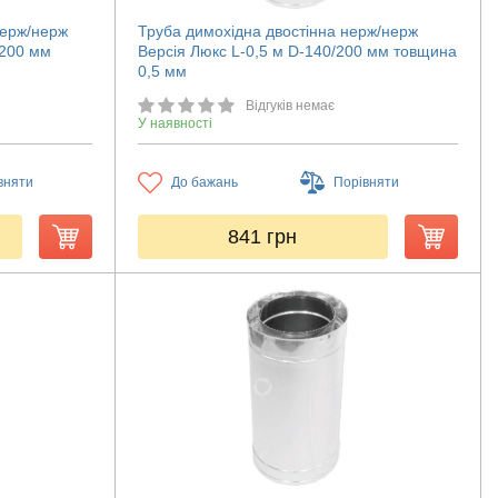
нерж/нерж
Труба димохідна двостінна нерж/нерж
/200 мм
Версія Люкс L-0,5 м D-140/200 мм товщина
0,5 мм
Відгуків немає
У наявності
вняти
До бажань
Порівняти
841
грн