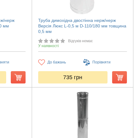
рж/нерж
Труба димохідна двостінна нерж/нерж
60 мм
Версія Люкс L-0,5 м D-110/180 мм товщина
0,5 мм
Відгуків немає
У наявності
вняти
До бажань
Порівняти
735
грн