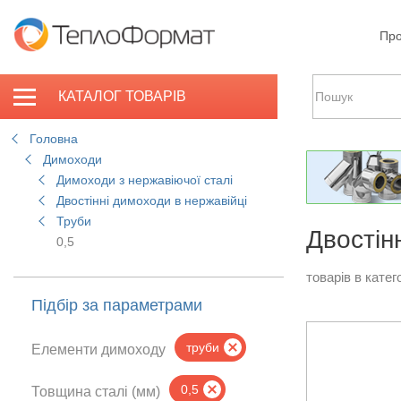
Про
КАТАЛОГ ТОВАРІВ
Головна
Димоходи
Димоходи з нержавіючої сталі
Двостінні димоходи в нержавійці
Труби
Двостін
0,5
товарів в катего
Підбір за параметрами
труби
Елементи димоходу
0,5
Товщина сталі (мм)