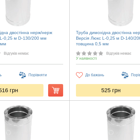
ідна двостінна нерж/нерж
Труба димохідна двостінна не
 L-0,25 м D-130/200 мм
Версія Люкс L-0,25 м D-140/2
 мм
товщина 0,5 мм
Відгуків немає
Відгуків немає
У наявності
ь
Порівняти
До бажань
Порі
516
грн
525
грн