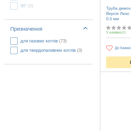
90°
(0)
Труба димох
Версія Люкс
0,5 мм
Призначення
У наявності
для газових котлів
(73)
До бажан
для твердопаливних котлів
(3)