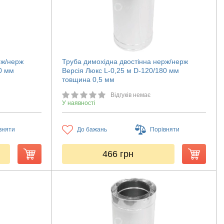
рж/нерж
Труба димохідна двостінна нерж/нерж
80 мм
Версія Люкс L-0,25 м D-120/180 мм
товщина 0,5 мм
Відгуків немає
У наявності
вняти
До бажань
Порівняти
466
грн