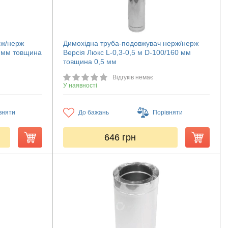
рж/нерж
Димохідна труба-подовжувач нерж/нерж
0 мм товщина
Версія Люкс L-0,3-0,5 м D-100/160 мм
товщина 0,5 мм
Відгуків немає
У наявності
вняти
До бажань
Порівняти
646
грн