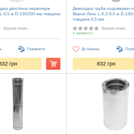
ідна двостінна нерж/нерж
Димохідна труба-подовжувач 
 L-0,5 м D-130/200 мм товщина
Версія Люкс L-0,3-0,5 м D-130
товщина 0,5 мм
Відгуків немає
Відгуків немає
У наявності
ь
Порівняти
До бажань
Порі
832
грн
832
грн