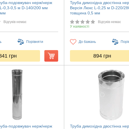
руба-подовжувач нерж/нерж
Труба димохідна двостінна не
L-0,3-0,5 м D-140/200 мм
Версія Люкс L-0,25 м D-220/2
 мм
товщина 0,5 мм
Відгуків немає
Відгуків немає
У наявності
ь
Порівняти
До бажань
Порі
841
грн
894
грн
руба-подовжувач нерж/нерж
Труба димохідна двостінна не