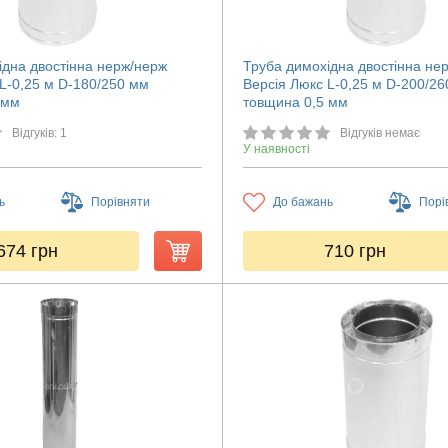
ідна двостінна нерж/нерж
Труба димохідна двостінна не
 L-0,25 м D-180/250 мм
Версія Люкс L-0,25 м D-200/2
 мм
товщина 0,5 мм
Відгуків: 1
Відгуків немає
У наявності
ь
Порівняти
До бажань
Порі
674
грн
710
грн