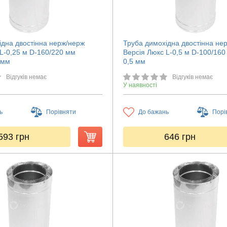
ідна двостінна нерж/нерж
Труба димохідна двостінна не
 L-0,25 м D-160/220 мм
Версія Люкс L-0,5 м D-100/16
 мм
0,5 мм
Відгуків немає
Відгуків немає
У наявності
ь
Порівняти
До бажань
Порі
593
грн
646
грн