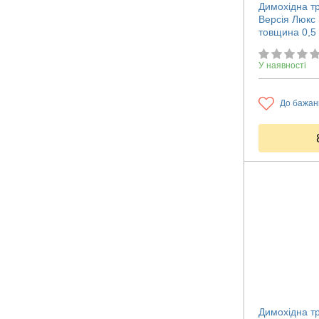
Димохідна т
Версія Люкс 
товщина 0,5
У наявності
До бажан
Димохідна т