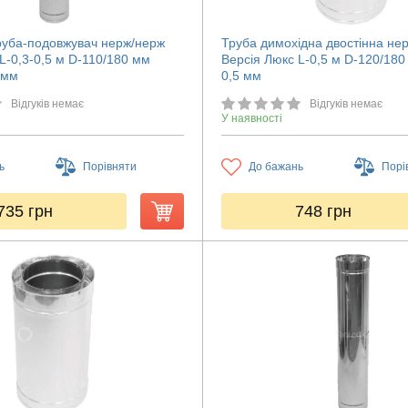
руба-подовжувач нерж/нерж
Труба димохідна двостінна не
L-0,3-0,5 м D-110/180 мм
Версія Люкс L-0,5 м D-120/18
 мм
0,5 мм
Відгуків немає
Відгуків немає
У наявності
ь
Порівняти
До бажань
Порі
735
грн
748
грн