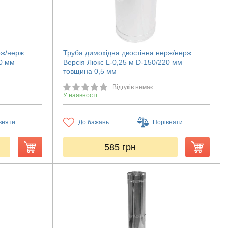
рж/нерж
Труба димохідна двостінна нерж/нерж
00 мм
Версія Люкс L-0,25 м D-150/220 мм
товщина 0,5 мм
Відгуків немає
У наявності
вняти
До бажань
Порівняти
585
грн