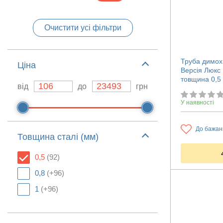
Очистити усі фільтри
Труба димох
Ціна
Версія Люкс
товщина 0,5
від
до
грн
У наявності
До бажан
Товщина сталі (мм)
0,5
(92)
0,8
(+96)
1
(+96)