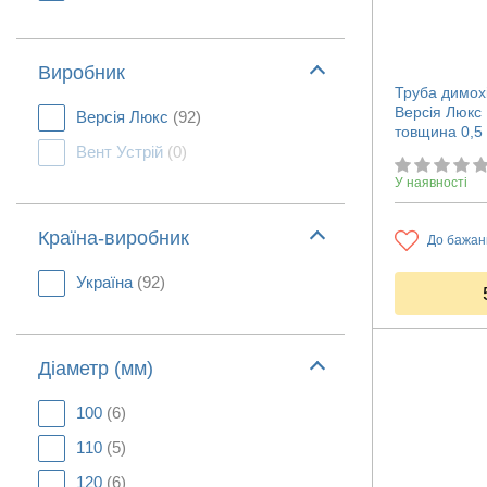
Виробник
Труба димох
Версія Люкс
Версія Люкс
(92)
товщина 0,5
Вент Устрій
(0)
У наявності
Країна-виробник
До бажан
Україна
(92)
Діаметр (мм)
100
(6)
110
(5)
120
(6)