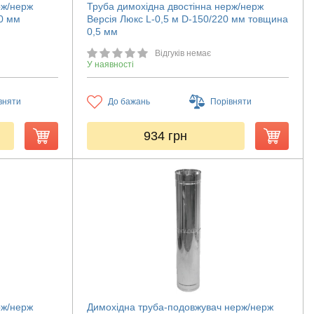
рж/нерж
Труба димохідна двостінна нерж/нерж
80 мм
Версія Люкс L-0,5 м D-150/220 мм товщина
0,5 мм
Відгуків немає
У наявності
вняти
До бажань
Порівняти
934
грн
рж/нерж
Димохідна труба-подовжувач нерж/нерж