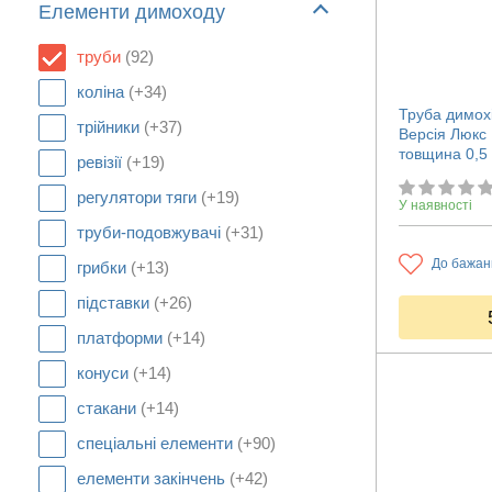
Елементи димоходу
труби
(92)
коліна
(+34)
Труба димох
трійники
(+37)
Версія Люкс
товщина 0,5
ревізії
(+19)
регулятори тяги
(+19)
У наявності
труби-подовжувачі
(+31)
До бажан
грибки
(+13)
підставки
(+26)
платформи
(+14)
конуси
(+14)
стакани
(+14)
спеціальні елементи
(+90)
елементи закінчень
(+42)