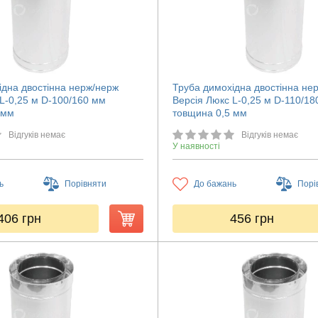
ідна двостінна нерж/нерж
Труба димохідна двостінна не
 L-0,25 м D-100/160 мм
Версія Люкс L-0,25 м D-110/1
 мм
товщина 0,5 мм
Відгуків немає
Відгуків немає
У наявності
ь
Порівняти
До бажань
Порі
406
грн
456
грн