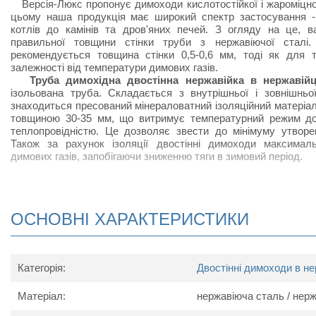
Версія-Люкс пропонує димоходи кислотостійкої і жароміцної
цьому наша продукція має широкий спектр застосування - 
котлів до камінів та дров'яних печей. З огляду на це, 
правильної товщини стінки труби з нержавіючої сталі.
рекомендується товщина стінки 0,5-0,6 мм, тоді як для 
залежності від температури димових газів.
Труба димохідна двостінна нержавійка в нержавій
ізольована труба. Складається з внутрішньої і зовнішньо
знаходиться пресований мінераловатний ізоляційний матеріал
товщиною 30-35 мм, що витримує температурний режим до
теплопровідністю. Це дозволяє звести до мінімуму утворе
Також за рахунок ізоляції двостінні димоходи максимал
димових газів, запобігаючи зниженню тяги в зимовий період.
Схема димохідної труби двостінної Вер
ОСНОВНІ ХАРАКТЕРИСТИКИ
Категорія:
Двостінні димоходи в не
Матеріал:
нержавіюча сталь / нер