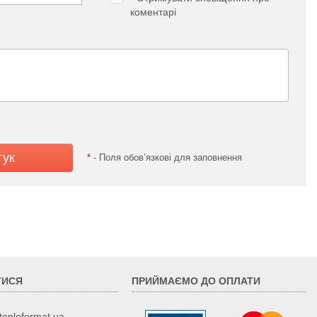
коментарі
*
- Поля обов’язкові для заповнення
ТИСЯ
ПРИЙМАЄМО ДО ОПЛАТИ
teploformat.ua