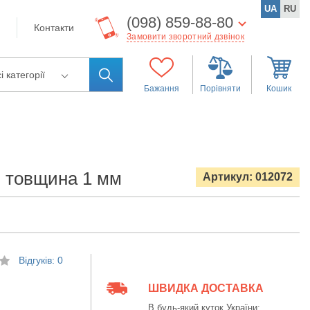
UA
RU
(098) 859-88-80
Контакти
Замовити зворотний дзвінок
і категорії
Бажання
Порівняти
Кошик
м товщина 1 мм
Артикул: 012072
Відгуків: 0
ШВИДКА ДОСТАВКА
В будь-який куток України: