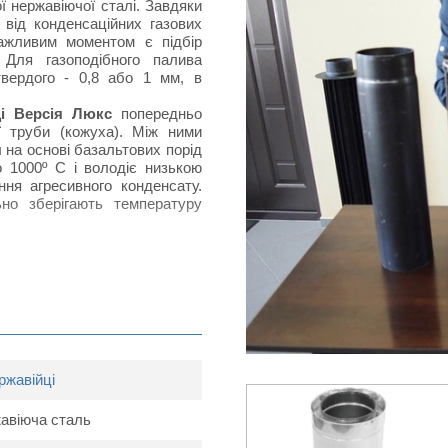
 нержавіючої сталі. Завдяки
від конденсаційних газових
важливим моментом є підбір
 Для газоподібного палива
твердого - 0,8 або 1 мм, в
ці Версія Люкс
попередньо
ї труби (кожуха). Між ними
 на основі базальтових порід
 1000º С і володіє низькою
ння агресивного конденсату.
ьно зберігають температуру
сія люкс
ржавійці
жавіюча сталь