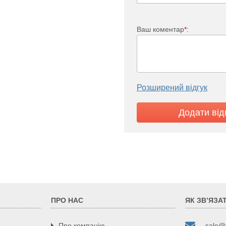
3,97
1,98
3,9
1,95
Ваш коментар
*
:
3,82
1,91
3,75
1,87
4,12
2,06
Розширений відгук
4,19
2,09
5,08
2,54
5,07
2,53
5,5
2,75
6,26
3,13
6,73
3,36
ПРО НАС
ЯК ЗВ’ЯЗА
7,27
3,63
Про компанію
sale@