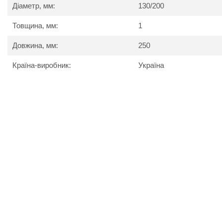
Діаметр, мм:
130/200
Товщина, мм:
1
Довжина, мм:
250
Країна-виробник:
Україна
Розрахункова вага димохідної труби двостінн
Dv (мм)
Dn (мм)
L=1м Маса (кг)
L-0,5м
100
160
5,73
110
180
6,85
115
180
6,73
120
180
6,61