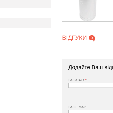
ВІДГУКИ
0
ої Версія Люкс*
L=0,25м Маса
Додайте Ваш від
 Маса (кг)
(кг)
2,87
1,43
Ваше ім’я
*
:
3,43
1,71
3,37
1,68
3,31
1,65
Ваш Email: