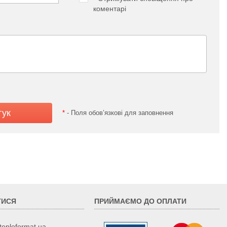
коментарі
*
- Поля обов’язкові для заповнення
ТИСЯ
ПРИЙМАЄМО ДО ОПЛАТИ
teploformat.ua