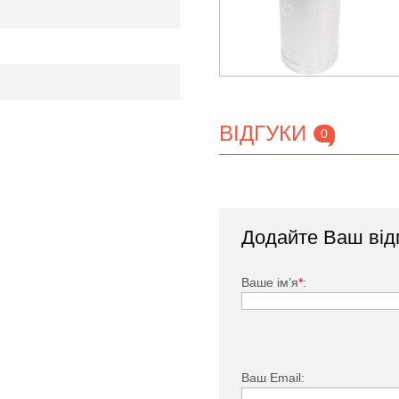
ВІДГУКИ
0
кс*
L=0,25м Маса
Додайте Ваш від
 Маса (кг)
(кг)
2,87
1,43
Ваше ім’я
*
:
3,43
1,71
3,37
1,68
3,31
1,65
Ваш Email: