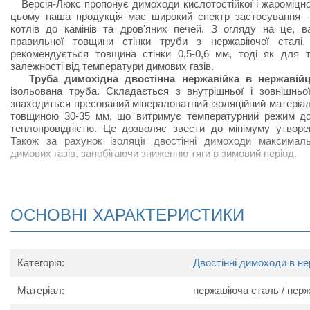
Версія-Люкс пропонує димоходи кислотостійкої і жароміцної
цьому наша продукція має широкий спектр застосування - 
котлів до камінів та дров'яних печей. З огляду на це, 
правильної товщини стінки труби з нержавіючої сталі.
рекомендується товщина стінки 0,5-0,6 мм, тоді як для 
залежності від температури димових газів.
Труба димохідна двостінна нержавійка в нержавій
ізольована труба. Складається з внутрішньої і зовнішньо
знаходиться пресований мінераловатний ізоляційний матеріал
товщиною 30-35 мм, що витримує температурний режим до
теплопровідністю. Це дозволяє звести до мінімуму утворе
Також за рахунок ізоляції двостінні димоходи максимал
димових газів, запобігаючи зниженню тяги в зимовий період.
Схема димохідної труби двостінної Вер
ОСНОВНІ ХАРАКТЕРИСТИКИ
Категорія:
Двостінні димоходи в не
Матеріал:
нержавіюча сталь / нер