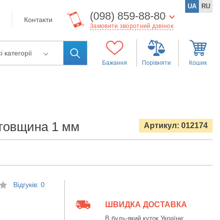
UA
RU
(098) 859-88-80
Контакти
Замовити зворотний дзвінок
і категорії
Бажання
Порівняти
Кошик
 товщина 1 мм
Артикул: 012174
Відгуків: 0
ШВИДКА ДОСТАВКА
В будь-який куток України: