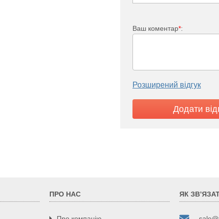
3,97
1,98
3,9
1,95
Ваш коментар
*
:
3,82
1,91
3,75
1,87
4,12
2,06
Розширений відгук
4,19
2,09
5,08
2,54
5,07
2,53
5,5
2,75
6,26
3,13
6,73
3,36
ПРО НАС
ЯК ЗВ’ЯЗА
7,27
3,63
Про компанію
sale@