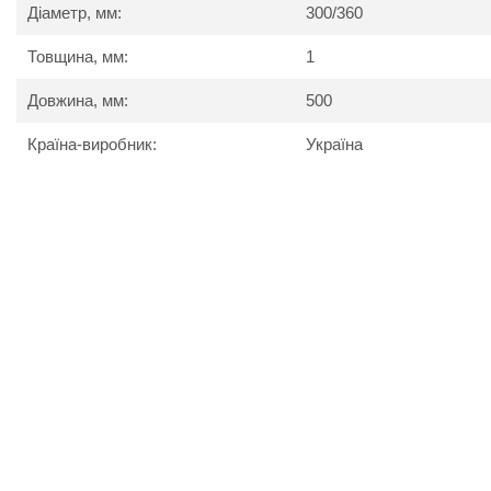
Діаметр, мм:
300/360
Товщина, мм:
1
Довжина, мм:
500
Країна-виробник:
Україна
Розрахункова вага димохідної труби двостінної Версія Лю
Dv (мм)
Dn (мм)
L=1м Маса (кг)
L-0,5м
100
160
5,73
110
180
6,85
115
180
6,73
120
180
6,61