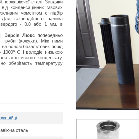
 нержавіючої сталі. Завдяки
від конденсаційних газових
важливим моментом є підбір
 Для газоподібного палива
твердого - 0,8 або 1 мм, в
ці Версія Люкс
попередньо
ї труби (кожуха). Між ними
 на основі базальтових порід
 1000º С і володіє низькою
ння агресивного конденсату.
ьно зберігають температуру
сія люкс
ржавійці
жавіюча сталь