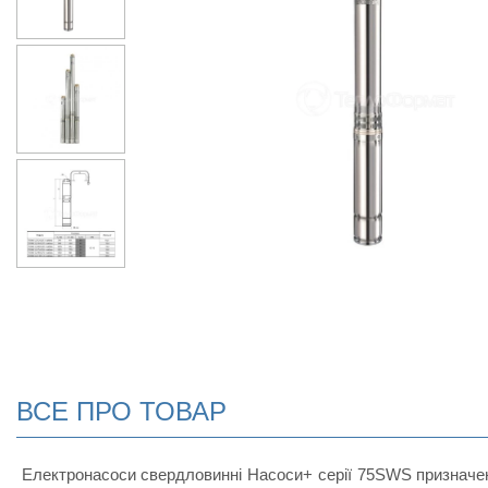
ВСЕ ПРО ТОВАР
Електронасоси свердловинні Насоси+ серії 75SWS призначені