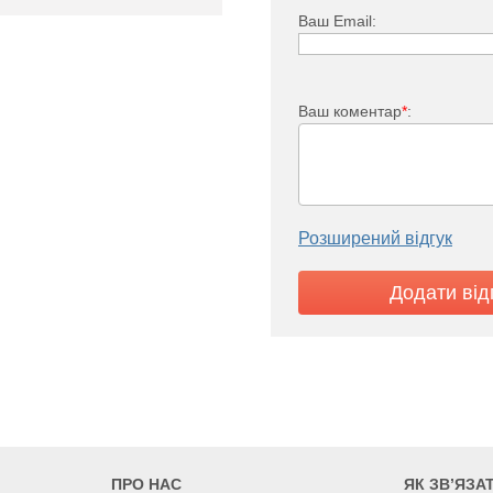
Ваш Email:
иконане з ацетатної смоли;
Ваш коментар
*
:
04;
асосної камери з нержавіючої
орцеве посилено спеціальної
Розширений відгук
з'єднання кабелю двигуна з
дою за щільностю та хімічною
ПРО НАС
ЯК ЗВ’ЯЗА
асоси+
75 SWS 1,2-45-0,37