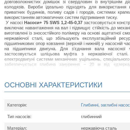
довговолокнистих домішок зі свердловин із внутрішнім 
колодязів. Вироби ідеально підходять для використання
приватних будинків, поливу садів і городів, системах крап
використанням автоматичних систем підтримання тиску.
У насосі
Насоси+ 75 SWS 1,2-45-0,37
застосовується констр
виключає навантаження на вал і підвищує стійкість до механ
виготовлені із зносостійкого полімеру на основі ацетатної см
нержавіючої сталі, що збільшують експлуатаційний ресу
підшипникових опор ковзання (верхній і нижній) у насосній 
на підшипники двигуна. Для з'єднання вала насосної 
застосовується шліцьова муфта з нержавіючої сталі
електродвигуні системи механічних ущільнень, спеціального
забезпечується глибина занурення
–
20 м від «дзеркал
конструкція агрегату забезпечує ефективне охолодження о
додатковий захист від попадання води та змащення 
термовимикач із «самоповерненням» забезпечує захи
ОСНОВНІ ХАРАКТЕРИСТИКИ
заклинювання або зупинки електронасоса.
Конструктивні характеристики моделі Насоси+
7
Категорія:
Глибинні, заглибні насо
двигун асинхронний двополюсний з короткозамкненим ро
ступінь захисту IPX8;
Тип насосів:
клас ізоляції B;
глибинний
однофазне виконання зі встановленими в корпус елек
вбудованим в обмотування пристроєм захисту двигуна ві
Матеріал:
нержавіюча сталь