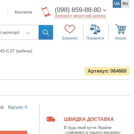
UA
RU
(098) 859-88-80
Контакти
Замовити зворотний дзвінок
і категорії
Бажання
Порівняти
Кошик
5-0,37 (кабель)
Артикул: 064660
Відгуків: 0
ШВИДКА ДОСТАВКА
В будь-який куток України:
- самовивіз із нашого магазину;