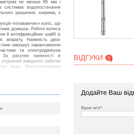
діаметром не менше 85 мм і
 в системах водопостачання
ельного зрошення, зокрема, з
укція «плаваючих» коліс, що
ічних домішок. Робочі колеса
оли й антифрикційних шайб із
рс апарату. Наявність двох
частини зменшує навантаження
частини та електродвигуна
. За рахунок наявності в
ВІДГУКИ
0
 з'єднання вивідного кабелю
а» води. Маслонаповнена
бмотування електродвигуна,
підшипників. Вбудований
ст електродвигуна в разі
Додайте Ваш від
5 SWS 1,2-45-0,37
:
Ваше ім’я
*
:
си
тором, маслонаповнений;
тродвигуна конденсатором і
д перевантажень;