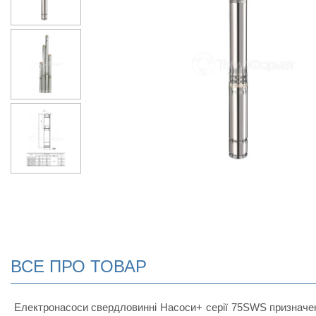
ВСЕ ПРО ТОВАР
Електронасоси свердловинні Насоси+ серії 75SWS призначені