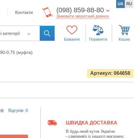
UA
RU
(098) 859-88-80
Контакти
Замовити зворотний дзвінок
і категорії
Бажання
Порівняти
Кошик
90-0,75 (муфта)
Артикул: 064658
Відгуків: 0
ШВИДКА ДОСТАВКА
В будь-який куток України:
- самовивіз із нашого магазину;