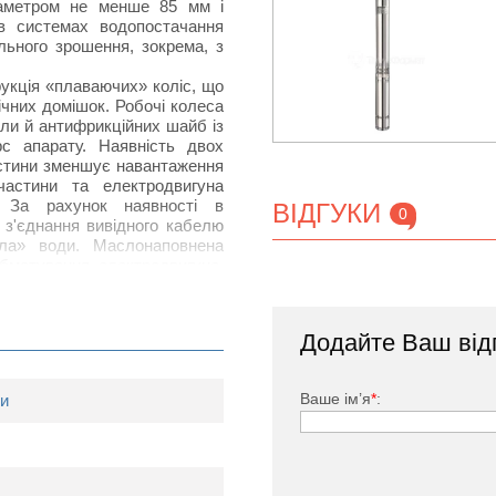
діаметром не менше 85 мм і
 в системах водопостачання
ельного зрошення, зокрема, з
укція «плаваючих» коліс, що
ічних домішок. Робочі колеса
оли й антифрикційних шайб із
рс апарату. Наявність двох
частини зменшує навантаження
частини та електродвигуна
. За рахунок наявності в
ВІДГУКИ
0
 з'єднання вивідного кабелю
а» води. Маслонаповнена
бмотування електродвигуна,
підшипників. Вбудований
ст електродвигуна в разі
Додайте Ваш від
5 SWS 1,2-90-0,75
:
Ваше ім’я
*
:
си
тором, маслонаповнений;
тродвигуна конденсатором і
д перевантажень;