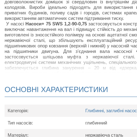
довговолокнистих домішок зі свердловин із внутрішнім 
колодязів. Вироби ідеально підходять для використання
приватних будинків, поливу садів і городів, системах крап
використанням автоматичних систем підтримання тиску.
У насосі
Насоси+ 75 SWS 1,2-90-0,75
застосовується констр
виключає навантаження на вал і підвищує стійкість до механ
виготовлені із зносостійкого полімеру на основі ацетатної см
нержавіючої сталі, що збільшують експлуатаційний ресу
підшипникових опор ковзання (верхній і нижній) у насосній 
на підшипники двигуна. Для з'єднання вала насосної 
застосовується шліцьова муфта з нержавіючої сталі
електродвигуні системи механічних ущільнень, спеціального
забезпечується глибина занурення
–
20 м від «дзеркал
конструкція агрегату забезпечує ефективне охолодження о
додатковий захист від попадання води та змащення 
термовимикач із «самоповерненням» забезпечує захи
ОСНОВНІ ХАРАКТЕРИСТИКИ
заклинювання або зупинки електронасоса.
Конструктивні характеристики моделі Насоси+
7
Категорія:
Глибинні, заглибні насо
двигун асинхронний двополюсний з короткозамкненим ро
ступінь захисту IPX8;
Тип насосів:
клас ізоляції B;
глибинний
однофазне виконання зі встановленими в корпус елек
вбудованим в обмотування пристроєм захисту двигуна ві
Матеріал:
нержавіюча сталь