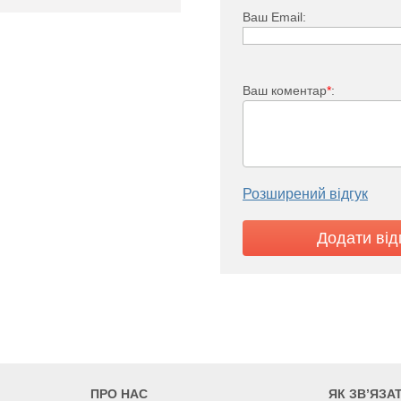
Ваш Email:
иконане з ацетатної смоли;
Ваш коментар
*
:
04;
асосної камери з нержавіючої
орцеве посилено спеціальної
Розширений відгук
з'єднання кабелю двигуна з
дою за щільностю та хімічною
ПРО НАС
ЯК ЗВ’ЯЗА
асоси+
75 SWS 1,2-90-0,75