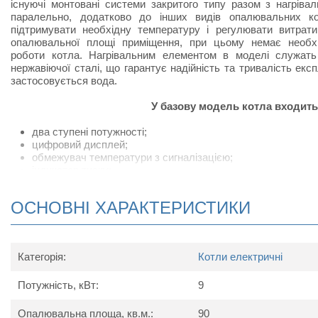
існуючі монтовані системи закритого типу разом з нагрів
паралельно, додатково до інших видів опалювальних ко
підтримувати необхідну температуру і регулювати витрати
опалювальної площі приміщення, при цьому немає необхі
роботи котла. Нагрівальним елементом в моделі служать
нержавіючої сталі, що гарантує надійність та тривалість експ
застосовується вода.
У базову модель котла входить
два ступені потужності;
цифровий дисплей;
обмежувач температури з сигналізацією;
індикатор тиску;
клапан запобіжний;
клапан скидання повітря.
ОСНОВНІ ХАРАКТЕРИСТИКИ
Додатково котел може комплектува
циркуляційний насос Grundfos;
Категорія:
Котли електричні
датчик тиску з сигналізацією (застосовується дл
устаткування при витоці теплоносія);
Потужність, кВт:
9
магнієвий анод (використовується для пом'якшення во
запобігання утворення накипу на блок-ТЕНах);
Wi-Fi модуль;
Опалювальна площа, кв.м.:
90