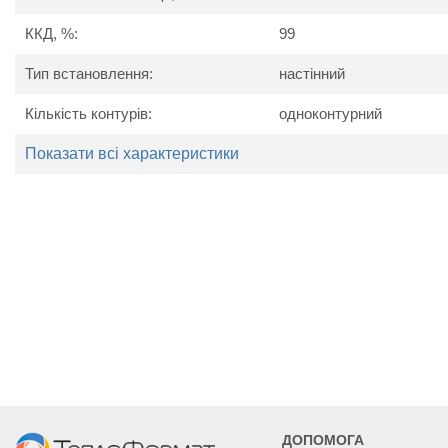
електронна безшумна комутація на симісторних блоках із 
ККД, %:
99
Також можна комплектувати однією з
Тип встановлення:
настінний
автоматичний вибір ступенів потужності;
добовий програматор (дозволяє забезпечувати роботу 
Кількість контурів:
одноконтурний
вигідному для споживача діапазоні часу);
пристрій захисного відключення (ПЗВ).
Показати всі характеристики
ДОПОМОГА