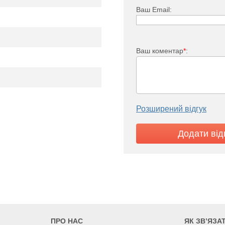
захисним відсікачем.
Ваш Email:
 опцій:
котла в найбільш економічно
Ваш коментар
*
:
Розширений відгук
ПРО НАС
ЯК ЗВ’ЯЗА