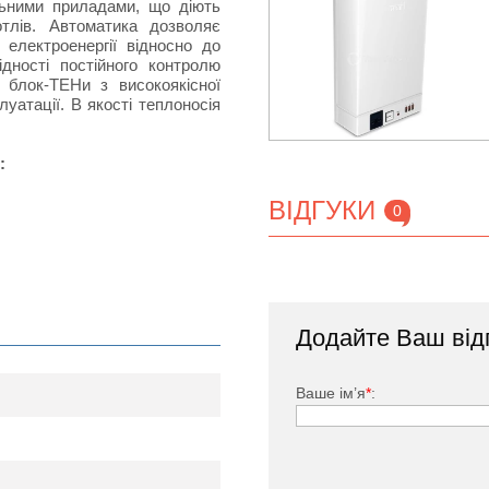
альними приладами, що діють
тлів. Автоматика дозволяє
 електроенергії відносно до
дності постійного контролю
 блок-ТЕНи з високоякісної
луатації. В якості теплоносія
:
ВІДГУКИ
0
Додайте Ваш від
тися:
Ваше ім’я
*
:
я контролю і відключення
ди в системі опалення і для