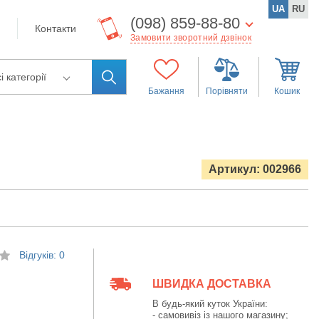
UA
RU
(098) 859-88-80
Контакти
Замовити зворотний дзвінок
і категорії
Бажання
Порівняти
Кошик
Артикул: 002966
Відгуків: 0
ШВИДКА ДОСТАВКА
В будь-який куток України:
- самовивіз із нашого магазину;