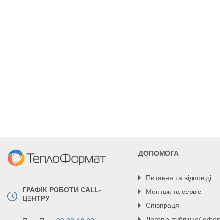
Регулювання опалювального
° С
п
контуру
Приєднувальні патрубки
дюйм
Ємність теплообмінника
дм3
Габаритні розміри
Висота
мм
Ширина
мм
Глибина
мм
Маса
кг
ДОПОМОГА
Питання та відповіді
ГРАФІК РОБОТИ CALL-
Монтаж та сервіс
ЦЕНТРУ
Співпраця
Договір публічної офе