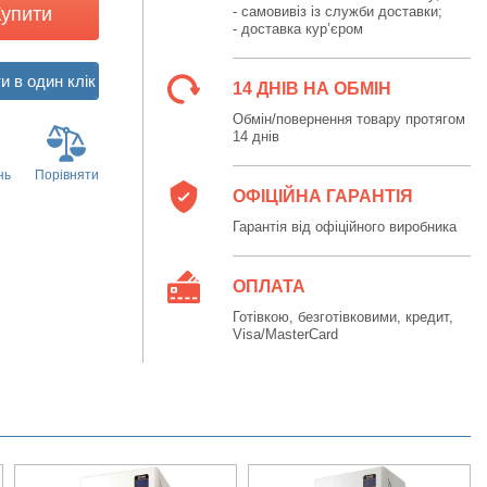
Купити
- самовивіз із служби доставки;
- доставка кур’єром
14 ДНІВ НА ОБМІН
Обмін/повернення товару протягом
14 днів
нь
Порівняти
ОФІЦІЙНА ГАРАНТІЯ
Гарантія від офіційного виробника
ОПЛАТА
Готівкою, безготівковими, кредит,
Visa/MasterCard