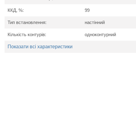
Ступінчасте регулювання потужності.
Можливість каскадного підключення.
ККД, %:
99
Можливість підключення кімнатного термостата.
Можливість підключення системи теплої підлоги.
Тип встановлення:
настінний
Кількість контурів:
одноконтурний
Технічні характеристики
Показати всі характеристики
Найменування параметру
Од. вим.
Те
Напруга живлення
В
Частота струму мережі
Гц
Номінальна споживана
кВт
потужність
Тип нагрівача
Б
ККД
%
Максимальний тиск в системі
Бар