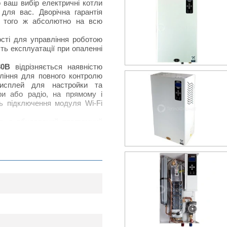
о ваш вибір електричні котли
для вас. Дворічна гарантія
до того ж абсолютно на всю
сті для управління роботою
ть експлуатації при опаленні
80В
відрізняється наявністю
ління для повного контролю
исплей для настройки та
ури або радіо, на прямому і
ь підключення модуля Wi-Fi
е, а вбудований програмний
имізувати роботу. Безшумна
ле з водяним охолодженням.
ним баком об'ємом 7 літрів,
іжним клапаном і вбудованим
юс: