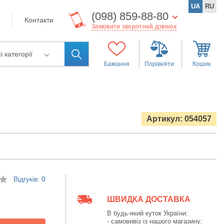
UA
RU
(098) 859-88-80
Контакти
Замовити зворотний дзвінок
і категорії
Бажання
Порівняти
Кошик
Артикул: 054057
Відгуків: 0
ШВИДКА ДОСТАВКА
В будь-який куток України:
- самовивіз із нашого магазину;