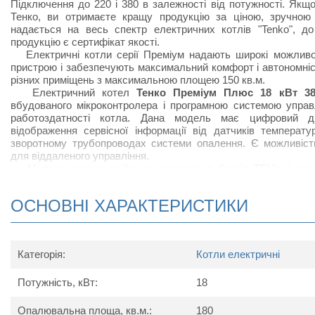
Підключення до 220 і 380 в залежності від потужності. Якщ
Тенко, ви отримаєте кращу продукцію за ціною, зручною 
надається на весь спектр електричних котлів "Tenko", 
продукцію є сертифікат якості.
Електричні котли серії Преміум надають широкі можливо
пристрою і забезпечують максимальний комфорт і автономніс
різних приміщень з максимальною площею 150 кв.м.
Електричний котел
Тенко Преміум Плюс 18 кВт 3
вбудованого мікроконтролера і програмною системою управ
работоздатності котла. Дана модель має цифровий д
відображення сервісної інформації від датчиків температ
зворотному трубопроводах системи опалення. Є можливіст
для віддаленого управління.
Мікроконтролер здійснює управління блоків ТЕНів і рел
лічильник електроенергії веде статистику і дозволяє опт
робота при комутації забезпечується твердотільними ре
ОСНОВНІ ХАРАКТЕРИСТИКИ
Котел укомплектований циркуляційним насосом, розширюваль
датчиком протоку, автоматичним відведенням повітря, запоб
кімнатним термостатом з тижневим / добовим програматором.
Категорія:
Котли електричні
Потужність, кВт:
Переваги котла Тенко Преміум Пл
18
Гідравлічна група безпеки.
Опалювальна площа, кв.м.:
180