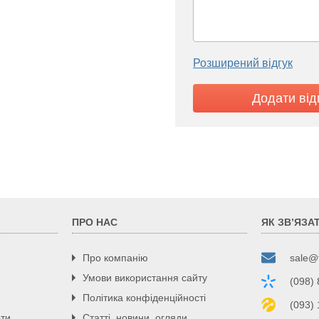
лавне від 17 до 75
Ø 3/4
Розширений відгук
2,60
675
380
235
30
ПРО НАС
ЯК ЗВ’ЯЗА
Про компанію
sale@
Умови використання сайту
(098)
Політика конфіденційності
(093)
рти
Статті, новини, огляди