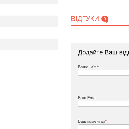
ВІДГУКИ
0
нко Преміум Плюс
Додайте Ваш від
380
50
Ваше ім’я
*
:
18
Ваш Email:
лок із 6-ти ТЭНів
99
3
Ваш коментар
*
: