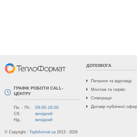
потужність
Тип нагрівача
Б
ККД
%
Максимальний тиск в системі
Бар
Регулювання опалювального
° С
п
контуру
Приєднувальні патрубки
дюйм
ДОПОМОГА
Ємність теплообмінника
дм3
Питання та відповіді
Габаритні розміри
ГРАФІК РОБОТИ CALL-
Монтаж та сервіс
ЦЕНТРУ
Висота
мм
Співпраця
Ширина
мм
Договір публічної офе
Пн. - Пт.:
09:00-18:00
Глибина
мм
Сб.:
вихідний
Маса
кг
Нд.:
вихідний
© Copyright -
Teploformat.ua
2013 - 2026