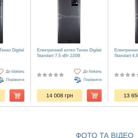
енко Digital
Електричний котел Тенко Digital
Електричний
Standart 7,5 кВт 220В
Standart 4,
До бажань
До бажань
Порівняти
Порівняти
14 008
грн
13 6
ФОТО ТА ВІДЕО