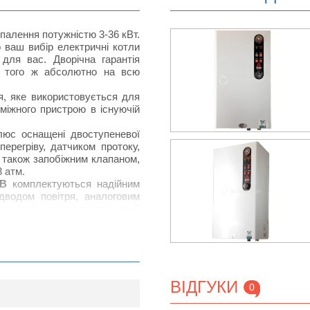
палення потужністю 3-36 кВт.
о ваш вибір електричні котли
для вас. Дворічна гарантія
до того ж абсолютно на всю
, яке використовується для
міжного пристрою в існуючій
люс оснащені двоступеневої
ерегріву, датчиком протоку,
а також запобіжним клапаном,
 атм.
0В
комплектуються надійним
дводом повітря, аналоговим
апілярних термостатом, який
0 ° С. За рахунок грамотних
отел є максимально доступним
них виробників. Корпус котла
ва і підданий антикорозійнй
ВІДГУКИ
0