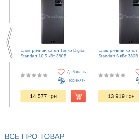
Електричний котел Тенко Digital
Електричний котел Т
Standart 10,5 кВт 380В
Standart 6 кВт 380В
жань
До бажань
няти
Порівняти
14 577
грн
13 919
грн
ВСЕ ПРО ТОВАР