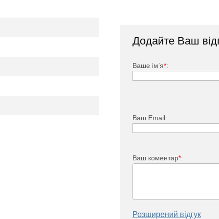
люс:
Додайте Ваш від
Ваше ім’я
*
:
Ваш Email:
нко Стандарт Плюс
Ваш коментар
*
:
380
50
21
Розширений відгук