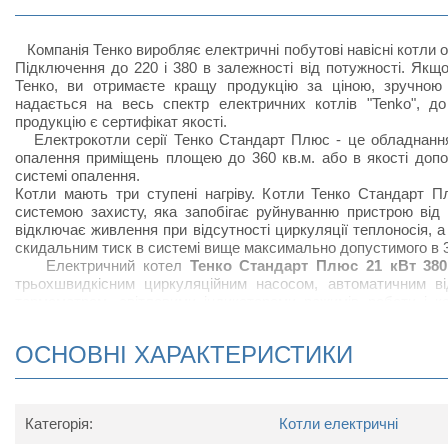
Компанія Тенко виробляє електричні побутові навісні котли о
Підключення до 220 і 380 в залежності від потужності. Якщ
Тенко, ви отримаєте кращу продукцію за ціною, зручною 
надається на весь спектр електричних котлів "Tenko", 
продукцію є сертифікат якості.
Електрокотли серії Тенко Стандарт Плюс - це обладнання
опалення приміщень площею до 360 кв.м. або в якості допо
системі опалення.
Котли мають три ступені нагріву. Котли Тенко Стандарт П
системою захисту, яка запобігає руйнуванню пристрою від п
відключає живлення при відсутності циркуляції теплоносія, 
скидальним тиск в системі вище максимально допустимого в 3
Електричний котел
Тенко Стандарт Плюс 21 кВт 38
трьохшвидкісним циркуляційним насосом, автоматичним ві
термометром, світловими індикаторами режимів роботи і к
дозволяє плавно регулювати температуру в діапазоні 30 - 9
інженерних рішень, заснованих на багаторічному досвіді, к
ОСНОВНІ ХАРАКТЕРИСТИКИ
за вартістю в порівнянні з аналогами зарубіжних і вітчизня
виготовлений з високоякісної сталі вітчизняного виробницт
обробці.
Категорія:
Котли електричні