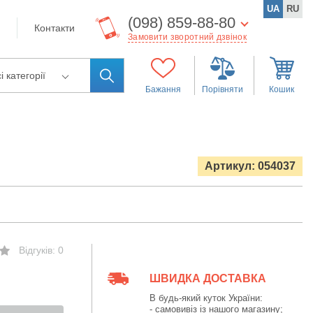
UA
RU
(098) 859-88-80
Контакти
Замовити зворотний дзвінок
і категорії
Бажання
Порівняти
Кошик
Артикул: 054037
Відгуків: 0
ШВИДКА ДОСТАВКА
В будь-який куток України:
- самовивіз із нашого магазину;