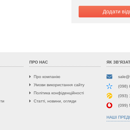
лок із 6-ти ТЭНів
99
3
лавне від 30 до 90
Ø 3/4
ПРО НАС
ЯК ЗВ’ЯЗА
1,8
Про компанію
sale@
Умови використання сайту
(098)
675
Політика конфіденційності
(093)
380
рти
Статті, новини, огляди
235
(099)
30
НАШІ ПРЕ