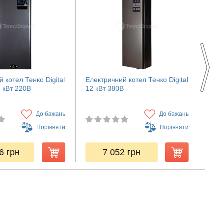
 котел Тенко Digital
Електричний котел Тенко Digital
Еле
5 кВт 220В
12 кВт 380В
4,5
До бажань
До бажань
Порівняти
Порівняти
56
грн
7 052
грн