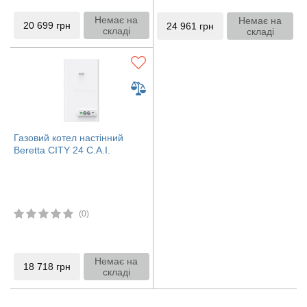
Немає на
Немає на
20 699
грн
24 961
грн
складі
складі
Газовий котел настінний
Beretta CITY 24 С.A.I.
(0)
Немає на
18 718
грн
складі