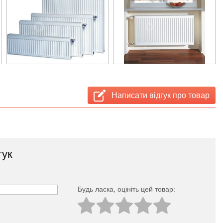
Написати відгук про товар
гук
Будь ласка, оцініть цей товар: