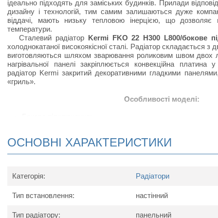
ідеально підходять для заміських будинків. Прилади відпов
дизайну і технологій, тим самим залишаються дуже компак
віддачі, мають низьку тепловою інерцією, що дозволяє 
температури.
Сталевий радіатор
Kermi FKO 22 H300 L800/бокове п
холоднокатаної високоякісної сталі. Радіатор складається з д
виготовляються шляхом зварювання роликовим швом двох л
нагрівальної панелі закріплюється конвекційна платина у
радіатор Kermi закритий декоративними гладкими панелями
«гриль».
Особливості моделі:
Бокове підключення;
Радіатор виконаний з високоякісних матеріалів і покри
підвищує тепловіддачу;
ОСНОВНІ ХАРАКТЕРИСТИКИ
Відрізняється підвищеною тепловіддачею за рахунок ная
виступів, набагато збільшують конвенцію повітряних по
встановлюють радіатор;
В комплект поставки радіатора серії Kermi FKO (бо
Категорія:
Радіатори
радіатор в упаковці, настінні кронштейни, кран Маєвського 
Тип встановлення:
настінний
Схема радіатора
Тип радіатору:
панельний