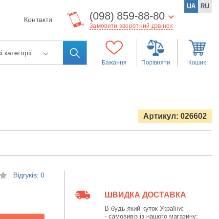
UA
RU
(098) 859-88-80
Контакти
Замовити зворотний дзвінок
і категорії
Бажання
Порівняти
Кошик
Артикул: 026602
Відгуків: 0
ШВИДКА ДОСТАВКА
В будь-який куток України:
- самовивіз із нашого магазину;