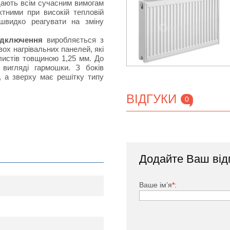
ідають всім сучасним вимогам
тними при високій тепловій
швидко реагувати на зміну
ідключення
виробляється з
вох нагрівальних панелей, які
истів товщиною 1,25 мм. До
 вигляді гармошки. З боків
, а зверху має решітку типу
ВІДГУКИ
0
тий спеціальною фарбою, яка
вності своєрідних П-подібних
Додайте Ваш від
токів в приміщеннях, в яких
кове підключення) входить:
Ваше ім’я
*
:
1/2 ", заглушки.