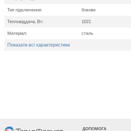
Тип підключення:
бокове
Тепловіддача, Вт:
1021
Матеріал:
сталь
Показати всі характеристики
Технічні характеристики
Найменування
Од. вим.
Kerm
параметру
Потужність
Вт
510
638
Висота
мм
Ширина
мм
400
500
Глибина
мм
ДОПОМОГА