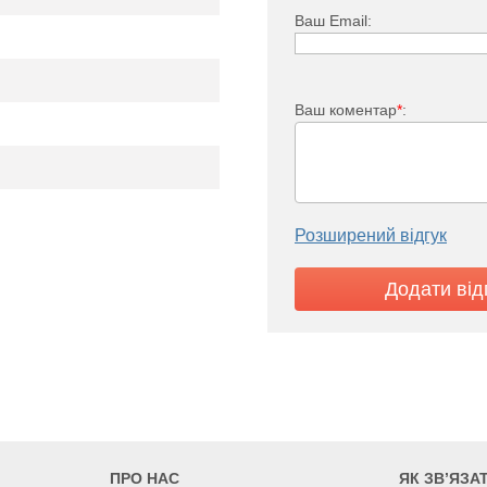
Ваш Email:
Ваш коментар
*
:
Розширений відгук
i FKO 22
766
893
1021
300
600
700
800
100
ПРО НАС
ЯК ЗВ’ЯЗА