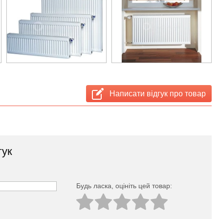
Написати відгук про товар
гук
Будь ласка, оцініть цей товар: