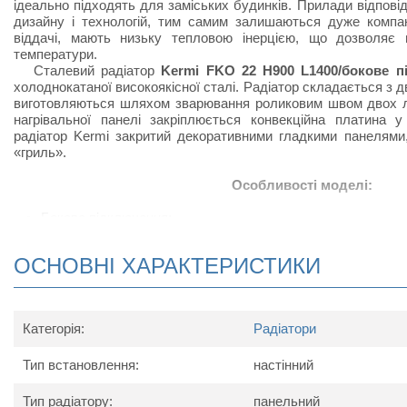
ідеально підходять для заміських будинків. Прилади відпов
дизайну і технологій, тим самим залишаються дуже компак
віддачі, мають низьку тепловою інерцією, що дозволяє 
температури.
Сталевий радіатор
Kermi FKO 22 H900 L1400/бокове п
холоднокатаної високоякісної сталі. Радіатор складається з д
виготовляються шляхом зварювання роликовим швом двох л
нагрівальної панелі закріплюється конвекційна платина у
радіатор Kermi закритий декоративними гладкими панелями
«гриль».
Особливості моделі:
Бокове підключення;
Радіатор виконаний з високоякісних матеріалів і покри
підвищує тепловіддачу;
ОСНОВНІ ХАРАКТЕРИСТИКИ
Відрізняється підвищеною тепловіддачею за рахунок ная
виступів, набагато збільшують конвенцію повітряних по
встановлюють радіатор;
В комплект поставки радіатора серії Kermi FKO (бо
Категорія:
Радіатори
радіатор в упаковці, настінні кронштейни, кран Маєвського 
Тип встановлення:
настінний
Схема радіатора
Тип радіатору:
панельний