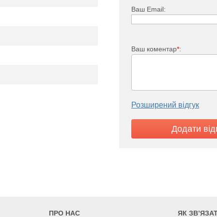
Ваш Email:
Ваш коментар
*
:
Розширений відгук
i FKO 22
5695
6328
7277
900
1800
2000
2300
100
ПРО НАС
ЯК ЗВ’ЯЗА