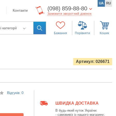
UA
RU
(098) 859-88-80
Контакти
Замовити зворотний дзвінок
і категорії
Бажання
Порівняти
Кошик
Артикул: 026671
Відгуків: 0
ШВИДКА ДОСТАВКА
В будь-який куток України:
- самовивіз із нашого магазину;