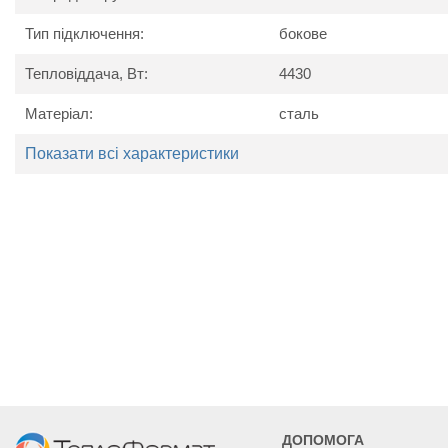
Тип підключення:
бокове
Тепловіддача, Вт:
4430
Матеріал:
сталь
Показати всі характеристики
Технічні характеристики
Найменування
Од. вим.
Kerm
параметру
Потужність
Вт
4430
5062
Висота
мм
Ширина
мм
1400
1600
Глибина
мм
ДОПОМОГА