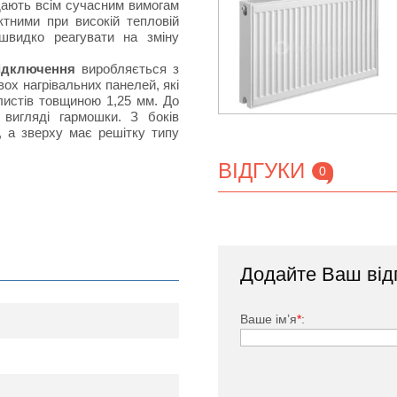
ідають всім сучасним вимогам
тними при високій тепловій
швидко реагувати на зміну
ідключення
виробляється з
вох нагрівальних панелей, які
истів товщиною 1,25 мм. До
 вигляді гармошки. З боків
, а зверху має решітку типу
ВІДГУКИ
0
тий спеціальною фарбою, яка
вності своєрідних П-подібних
Додайте Ваш від
токів в приміщеннях, в яких
кове підключення) входить:
Ваше ім’я
*
:
1/2 ", заглушки.