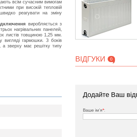
ідають всім сучасним вимогам
тними при високій тепловій
швидко реагувати на зміну
ідключення
виробляється з
 трьох нагрівальних панелей,
х листів товщиною 1,25 мм.
у вигляді гармошки. З боків
, а зверху має решітку типу
ВІДГУКИ
0
тий спеціальною фарбою, яка
вності своєрідних П-подібних
Додайте Ваш від
токів в приміщеннях, в яких
кове підключення) входить:
Ваше ім’я
*
:
1/2 ", заглушки.