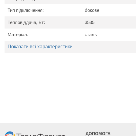
Тип підключення:
бокове
Тепловіддача, Вт:
3535
Матеріал:
сталь
Показати всі характеристики
Технічні характеристики
Найменування
Од. вим.
Ker
параметру
Потужність
Вт
2893
3214
Висота
мм
Ширина
мм
900
1000
ДОПОМОГА