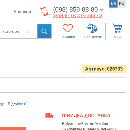
UA
RU
(098) 859-88-80
Контакти
Замовити зворотний дзвінок
і категорії
Бажання
Порівняти
Кошик
Артикул: 026733
Відгуків: 0
ШВИДКА ДОСТАВКА
В будь-який куток України:
- самовивіз із нашого магазину;