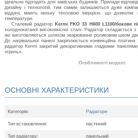
ідеально підходять для заміських будинків. Прилади відпов
дизайну і технологій, тим самим залишаються дуже компак
віддачі, мають низьку тепловою інерцією, що дозволяє 
температури.
Сталевий радіатор
Kermi FKO 33 H600 L1100/бокове п
холоднокатаної високоякісної сталі. Радіатор складається з
які виготовляються шляхом зварювання роликовим швом дво
До нагрівальної панелі закріплюється конвекційна платина 
радіатор Kermi закритий декоративними гладкими панелями
«гриль».
Особливості моделі:
Бокове підключення;
Радіатор виконаний з високоякісних матеріалів і покри
підвищує тепловіддачу;
ОСНОВНІ ХАРАКТЕРИСТИКИ
Відрізняється підвищеною тепловіддачею за рахунок ная
виступів, набагато збільшують конвенцію повітряних по
встановлюють радіатор;
В комплект поставки радіатора серії Kermi FKO (бо
Категорія:
Радіатори
радіатор в упаковці, настінні кронштейни, кран Маєвського 
Тип встановлення:
настінний
Схема радіатора
Тип радіатору:
панельний