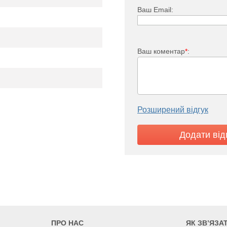
Ваш Email:
Ваш коментар
*
:
Розширений відгук
mi FKO 33
3535
3857
600
1100
1200
ПРО НАС
ЯК ЗВ’ЯЗА