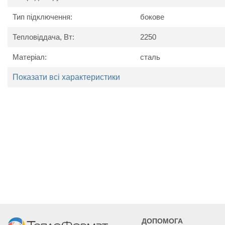
Тип підключення:
бокове
Тепловіддача, Вт:
2250
Матеріал:
сталь
Показати всі характеристики
Технічні характеристики
Найменування
Од. вим.
Kerm
параметру
Потужність
Вт
1286
1607
Висота
мм
Ширина
мм
400
500
ДОПОМОГА