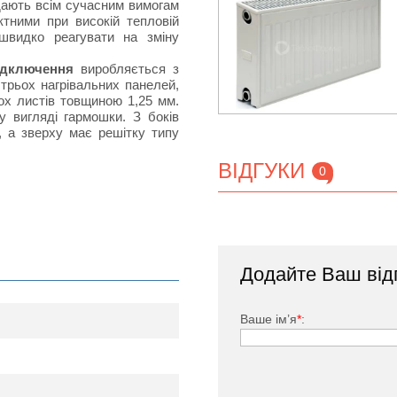
ідають всім сучасним вимогам
тними при високій тепловій
швидко реагувати на зміну
ідключення
виробляється з
 трьох нагрівальних панелей,
х листів товщиною 1,25 мм.
у вигляді гармошки. З боків
, а зверху має решітку типу
ВІДГУКИ
0
тий спеціальною фарбою, яка
вності своєрідних П-подібних
Додайте Ваш від
токів в приміщеннях, в яких
кове підключення) входить:
Ваше ім’я
*
:
1/2 ", заглушки.