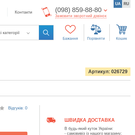
UA
RU
(098) 859-88-80
Контакти
Замовити зворотний дзвінок
і категорії
Бажання
Порівняти
Кошик
Артикул: 026729
Відгуків: 0
ШВИДКА ДОСТАВКА
В будь-який куток України:
- самовивіз із нашого магазину;