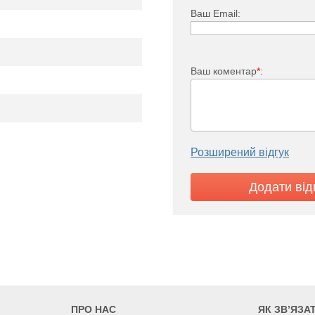
Ваш Email:
Ваш коментар
*
:
Розширений відгук
i FKO 33
1928
2250
2571
600
600
700
800
ПРО НАС
ЯК ЗВ’ЯЗА