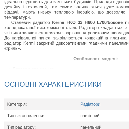
ідеально підходять для заміських будинків. Прилади відпов
дизайну і технологій, тим самим залишаються дуже компак
віддачі, мають низьку тепловою інерцією, що дозволяє 
температури.
Сталевий радіатор
Kermi FKO 33 H600 L700/бокове п
холоднокатаної високоякісної сталі. Радіатор складається з
які виготовляються шляхом зварювання роликовим швом дво
До нагрівальної панелі закріплюється конвекційна платина 
радіатор Kermi закритий декоративними гладкими панелями
«гриль».
Особливості моделі:
Бокове підключення;
Радіатор виконаний з високоякісних матеріалів і покри
підвищує тепловіддачу;
ОСНОВНІ ХАРАКТЕРИСТИКИ
Відрізняється підвищеною тепловіддачею за рахунок ная
виступів, набагато збільшують конвенцію повітряних по
встановлюють радіатор;
В комплект поставки радіатора серії Kermi FKO (бо
Категорія:
Радіатори
радіатор в упаковці, настінні кронштейни, кран Маєвського 
Тип встановлення:
настінний
Схема радіатора
Тип радіатору:
панельний