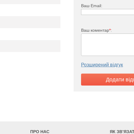
Ваш Email:
Ваш коментар
*
:
Розширений відгук
i FKO 33
2635
3074
3513
900
600
700
800
ПРО НАС
ЯК ЗВ’ЯЗА