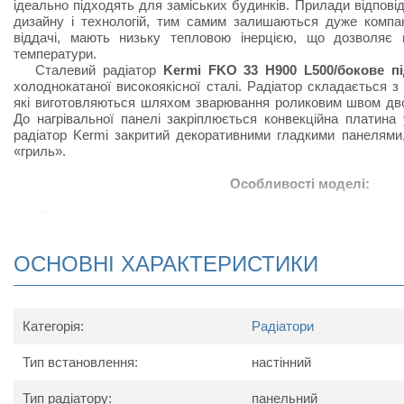
ідеально підходять для заміських будинків. Прилади відпов
дизайну і технологій, тим самим залишаються дуже компак
віддачі, мають низьку тепловою інерцією, що дозволяє 
температури.
Сталевий радіатор
Kermi FKO 33 H900 L500/бокове п
холоднокатаної високоякісної сталі. Радіатор складається з
які виготовляються шляхом зварювання роликовим швом дво
До нагрівальної панелі закріплюється конвекційна платина 
радіатор Kermi закритий декоративними гладкими панелями
«гриль».
Особливості моделі:
Бокове підключення;
Радіатор виконаний з високоякісних матеріалів і покри
підвищує тепловіддачу;
ОСНОВНІ ХАРАКТЕРИСТИКИ
Відрізняється підвищеною тепловіддачею за рахунок ная
виступів, набагато збільшують конвенцію повітряних по
встановлюють радіатор;
В комплект поставки радіатора серії Kermi FKO (бо
Категорія:
Радіатори
радіатор в упаковці, настінні кронштейни, кран Маєвського 
Тип встановлення:
настінний
Схема радіатора
Тип радіатору:
панельний