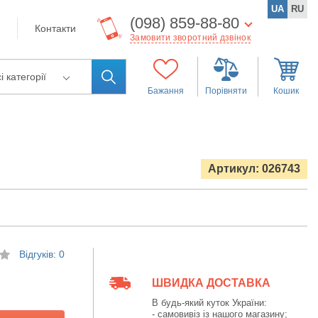
UA
RU
(098) 859-88-80
Контакти
Замовити зворотний дзвінок
і категорії
Бажання
Порівняти
Кошик
Артикул: 026743
Відгуків: 0
ШВИДКА ДОСТАВКА
В будь-який куток України:
- самовивіз із нашого магазину;