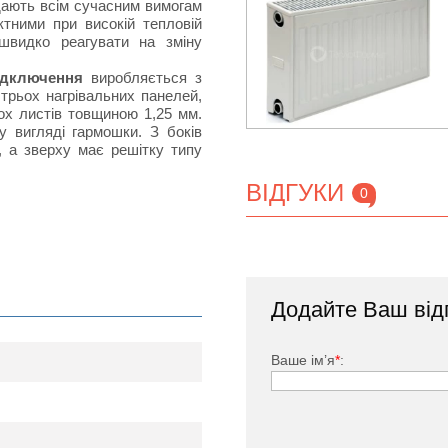
ідають всім сучасним вимогам
тними при високій тепловій
швидко реагувати на зміну
ідключення
виробляється з
 трьох нагрівальних панелей,
х листів товщиною 1,25 мм.
у вигляді гармошки. З боків
, а зверху має решітку типу
ВІДГУКИ
0
тий спеціальною фарбою, яка
вності своєрідних П-подібних
Додайте Ваш від
токів в приміщеннях, в яких
кове підключення) входить:
Ваше ім’я
*
:
1/2 ", заглушки.