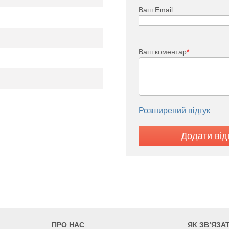
Ваш Email:
Ваш коментар
*
:
Розширений відгук
i FTV 33
2021
2204
2572
ПРО НАС
ЯК ЗВ’ЯЗА