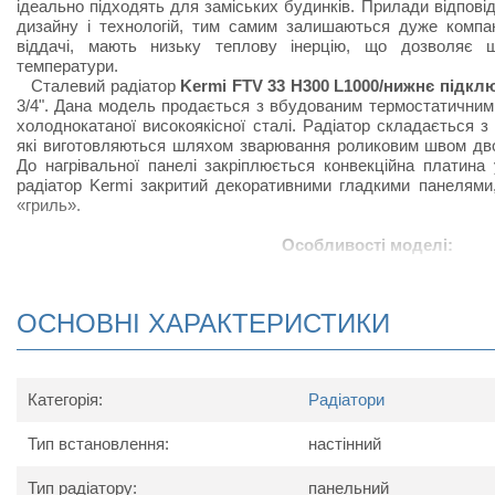
ідеально підходять для заміських будинків. Прилади відпов
дизайну і технологій, тим самим залишаються дуже компак
віддачі, мають низьку теплову інерцію, що дозволяє 
температури.
Сталевий радіатор
Kermi FTV 33 H300 L1000/нижнє підкл
3/4". Дана модель продається з вбудованим термостатичним
холоднокатаної високоякісної сталі. Радіатор складається з
які виготовляються шляхом зварювання роликовим швом дво
До нагрівальної панелі закріплюється конвекційна платина 
радіатор Kermi закритий декоративними гладкими панелями
«гриль».
Особливості моделі:
Нижнє підключення;
Радіатор виконаний з високоякісних матеріалів і покри
ОСНОВНІ ХАРАКТЕРИСТИКИ
підвищує тепловіддачу;
Радіатор Kermi FTV приєднується до підводящих труб зн
підключається знизу зліва виготовляється на замовлення
Відмінною рисою радіатора з нижнім підключенням є
Категорія:
Радіатори
клапан, що дозволяє регулювати температуру нагріван
тепловіддачі радіатора;
Тип встановлення:
В комплект до радіатора входять: заглушки, клапан 
настінний
повітря), кріпильний комплект.
Тип радіатору:
панельний