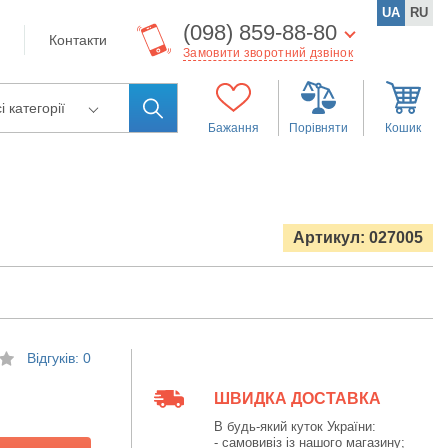
UA
RU
(098) 859-88-80
Контакти
Замовити зворотний дзвінок
і категорії
Бажання
Порівняти
Кошик
Артикул: 027005
Відгуків: 0
ШВИДКА ДОСТАВКА
В будь-який куток України:
- самовивіз із нашого магазину;