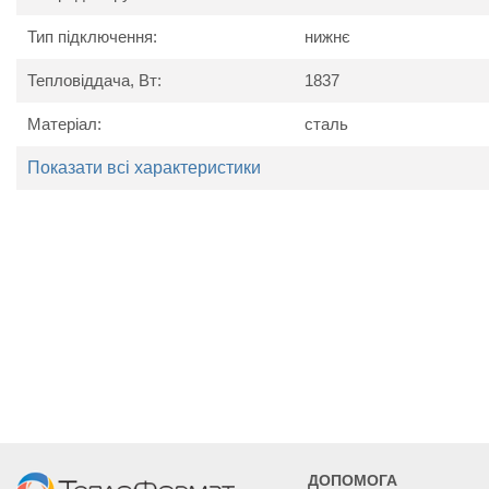
Схема радіатора
Тип підключення:
нижнє
Тепловіддача, Вт:
1837
Матеріал:
сталь
Показати всі характеристики
Технічні характеристики
Найменування
Од. вим.
Kerm
параметру
Потужність
Вт
1653
1837
ДОПОМОГА