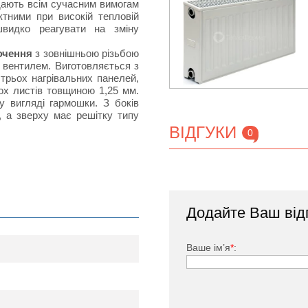
ідають всім сучасним вимогам
тними при високій тепловій
швидко реагувати на зміну
ючення
з зовнішньою різьбою
 вентилем. Виготовляється з
 трьох нагрівальних панелей,
х листів товщиною 1,25 мм.
у вигляді гармошки. З боків
, а зверху має решітку типу
ВІДГУКИ
0
тий спеціальною фарбою, яка
Додайте Ваш від
изу праворуч, радіатор який
;
 вбудований термостатичний
Ваше ім’я
*
:
ня приміщення шляхом зміни
Маєвського (спуску-випуску