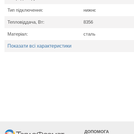
Схема радіатора
Тип підключення:
нижнє
Тепловіддача, Вт:
8356
Матеріал:
сталь
Показати всі характеристики
Технічні характеристики
Найменування
Од. вим.
Kermi 
параметру
Потужність
Вт
5142
5785
6428
ДОПОМОГА