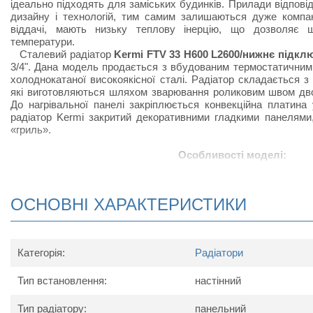
ідеально підходять для заміських будинків. Прилади відпов
дизайну і технологій, тим самим залишаються дуже компак
віддачі, мають низьку теплову інерцію, що дозволяє 
температури.
Сталевий радіатор
Kermi FTV 33 H600 L2600/нижнє підкл
3/4". Дана модель продається з вбудованим термостатичним
холоднокатаної високоякісної сталі. Радіатор складається з
які виготовляються шляхом зварювання роликовим швом дво
До нагрівальної панелі закріплюється конвекційна платина 
радіатор Kermi закритий декоративними гладкими панелями
«гриль».
Особливості моделі:
Нижнє підключення;
Радіатор виконаний з високоякісних матеріалів і покри
ОСНОВНІ ХАРАКТЕРИСТИКИ
підвищує тепловіддачу;
Радіатор Kermi FTV приєднується до підводящих труб зн
підключається знизу зліва виготовляється на замовлення
Відмінною рисою радіатора з нижнім підключенням є
Категорія:
Радіатори
клапан, що дозволяє регулювати температуру нагріван
тепловіддачі радіатора;
Тип встановлення:
В комплект до радіатора входять: заглушки, клапан 
настінний
повітря), кріпильний комплект.
Тип радіатору:
панельний