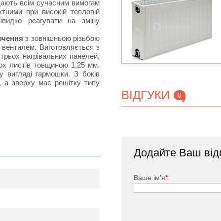
ідають всім сучасним вимогам
тними при високій тепловій
швидко реагувати на зміну
ючення
з зовнішньою різьбою
 вентилем. Виготовляється з
 трьох нагрівальних панелей,
х листів товщиною 1,25 мм.
у вигляді гармошки. З боків
, а зверху має решітку типу
ВІДГУКИ
0
тий спеціальною фарбою, яка
Додайте Ваш від
изу праворуч, радіатор який
;
 вбудований термостатичний
Ваше ім’я
*
:
ня приміщення шляхом зміни
Маєвського (спуску-випуску