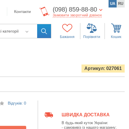
UA
RU
(098) 859-88-80
Контакти
Замовити зворотний дзвінок
і категорії
Бажання
Порівняти
Кошик
Артикул: 027061
Відгуків: 0
ШВИДКА ДОСТАВКА
В будь-який куток України:
- самовивіз із нашого магазину;