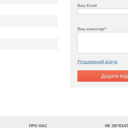
Ваш Email:
Ваш коментар
*
:
Розширений відгук
FKV 33
7392
8356
9642
ПРО НАС
ЯК ЗВ’ЯЗА