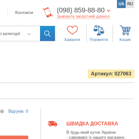
UA
RU
(098) 859-88-80
Контакти
Замовити зворотний дзвінок
і категорії
Бажання
Порівняти
Кошик
Артикул: 027063
Відгуків: 0
ШВИДКА ДОСТАВКА
В будь-який куток України:
- самовивіз із нашого магазину;