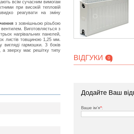
ідають всім сучасним вимогам
тними при високій тепловій
швидко реагувати на зміну
ючення
з зовнішньою різьбою
 вентилем. Виготовляється з
 трьох нагрівальних панелей,
х листів товщиною 1,25 мм.
у вигляді гармошки. З боків
, а зверху має решітку типу
ВІДГУКИ
0
тий спеціальною фарбою, яка
Додайте Ваш від
изу праворуч, радіатор який
;
 вбудований термостатичний
Ваше ім’я
*
:
ня приміщення шляхом зміни
Маєвського (спуску-випуску