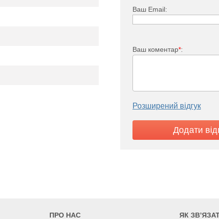
Ваш Email:
Ваш коментар
*
:
Розширений відгук
i FTV 33
3635
3074
3513
ПРО НАС
ЯК ЗВ’ЯЗА