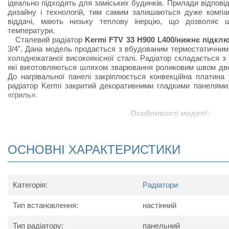
ідеально підходять для заміських будинків. Прилади відпов
дизайну і технологій, тим самим залишаються дуже компак
віддачі, мають низьку теплову інерцію, що дозволяє 
температури.
Сталевий радіатор
Kermi FTV 33 H900 L400/нижнє підкл
3/4". Дана модель продається з вбудованим термостатичним
холоднокатаної високоякісної сталі. Радіатор складається з
які виготовляються шляхом зварювання роликовим швом дво
До нагрівальної панелі закріплюється конвекційна платина 
радіатор Kermi закритий декоративними гладкими панелями
«гриль».
Особливості моделі:
Нижнє підключення;
Радіатор виконаний з високоякісних матеріалів і покри
ОСНОВНІ ХАРАКТЕРИСТИКИ
підвищує тепловіддачу;
Радіатор Kermi FTV приєднується до підводящих труб зн
підключається знизу зліва виготовляється на замовлення
Відмінною рисою радіатора з нижнім підключенням є
Категорія:
Радіатори
клапан, що дозволяє регулювати температуру нагріван
тепловіддачі радіатора;
Тип встановлення:
В комплект до радіатора входять: заглушки, клапан 
настінний
повітря), кріпильний комплект.
Тип радіатору:
панельний