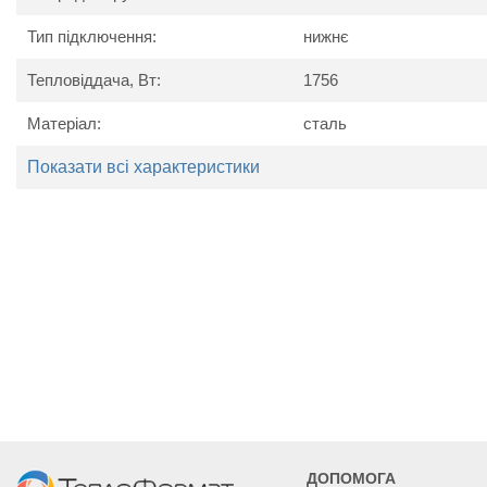
Схема радіатора
Тип підключення:
нижнє
Тепловіддача, Вт:
1756
Матеріал:
сталь
Показати всі характеристики
Технічні характеристики
Найменування
Од. вим.
Kerm
параметру
Потужність
Вт
1756
2196
ДОПОМОГА