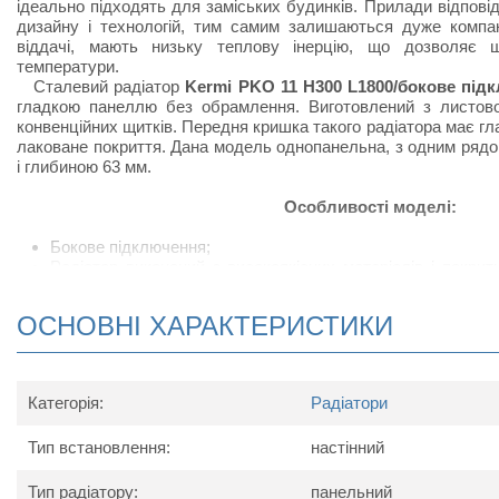
ідеально підходять для заміських будинків. Прилади відпов
дизайну і технологій, тим самим залишаються дуже компак
віддачі, мають низьку теплову інерцію, що дозволяє 
температури.
Сталевий радіатор
Kermi PKO 11 H300 L1800/бокове під
гладкою панеллю без обрамлення. Виготовлений з листової
конвенційних щитків. Передня кришка такого радіатора має г
лаковане покриття. Дана модель однопанельна, з одним ряд
і глибиною 63 мм.
Особливості моделі:
Бокове підключення;
Радіатор виконаний з високоякісних матеріалів і покри
підвищує тепловіддачу;
Сталевий радіатор відрізняється підвищеною тепловід
ОСНОВНІ ХАРАКТЕРИСТИКИ
своєрідних П-подібних виступів, набагато збільшують ко
приміщеннях, в яких встановлюють радіатор;
У комплект поставки радіатора входить: кран Маєвс
кронштейнів для настінного кріплення.
Категорія:
Радіатори
Схема радіатора
Тип встановлення:
настінний
Тип радіатору:
панельний