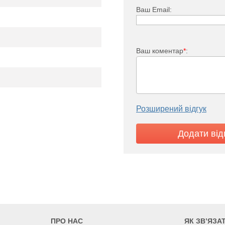
Ваш Email:
Ваш коментар
*
:
PKO 11
60
1764
2034
Розширений відгук
5
05
2605
3005
3
ПРО НАС
ЯК ЗВ’ЯЗА