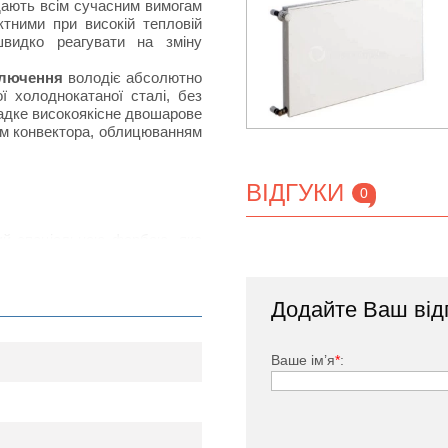
ідають всім сучасним вимогам
тними при високій тепловій
швидко реагувати на зміну
ключення
володіє абсолютно
 холоднокатаної сталі, без
ладке високоякісне двошарове
ом конвектора, облицюванням
ВІДГУКИ
0
тий спеціальною фарбою, яка
дачею за рахунок наявності
нвенцію повітряних потоків в
Додайте Ваш від
ького, заглушка, комплект
Ваше ім’я
*
: