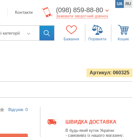
UA
RU
(098) 859-88-80
Контакти
Замовити зворотний дзвінок
і категорії
Бажання
Порівняти
Кошик
Артикул: 060325
Відгуків: 0
ШВИДКА ДОСТАВКА
В будь-який куток України:
- самовивіз із нашого магазину;