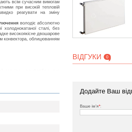
ідають всім сучасним вимогам
тними при високій тепловій
швидко реагувати на зміну
ключення
володіє абсолютно
 холоднокатаної сталі, без
ладке високоякісне двошарове
ом конвектора, облицюванням
ВІДГУКИ
0
тий спеціальною фарбою, яка
дачею за рахунок наявності
нвенцію повітряних потоків в
Додайте Ваш від
ького, заглушка, комплект
Ваше ім’я
*
: