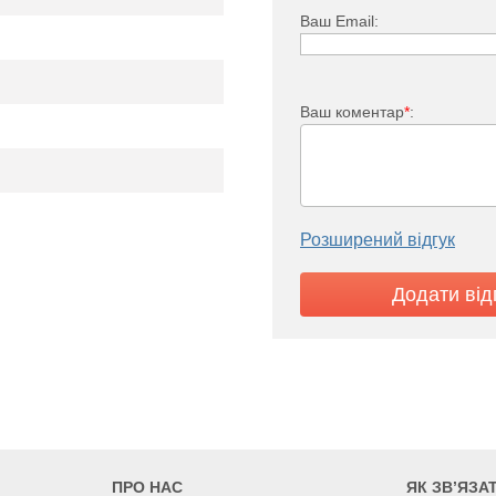
Ваш Email:
Ваш коментар
*
:
PKO 11
60
1764
2034
Розширений відгук
5
05
2605
3005
3
ПРО НАС
ЯК ЗВ’ЯЗА