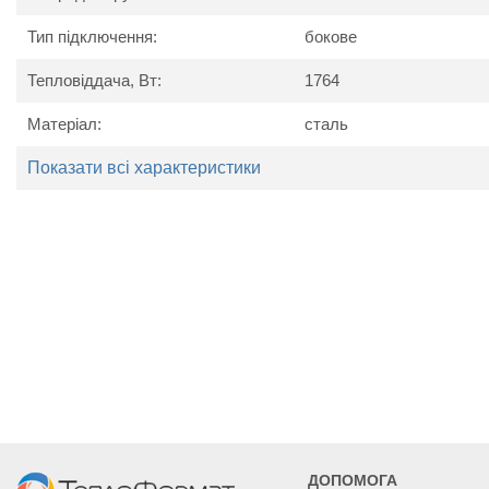
Тип підключення:
бокове
Тепловіддача, Вт:
1764
Технічні характеристики
Матеріал:
сталь
Найменування
Показати всі характеристики
Од. вим.
Kermi 
параметру
Потужність
Вт
1222
1432
15
Висота
мм
90
Ширина
мм
1805
2005
23
Глибина
мм
6
ДОПОМОГА