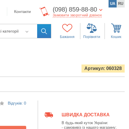
UA
RU
(098) 859-88-80
Контакти
Замовити зворотний дзвінок
і категорії
Бажання
Порівняти
Кошик
Артикул: 060328
Відгуків: 0
ШВИДКА ДОСТАВКА
В будь-який куток України:
- самовивіз із нашого магазину;