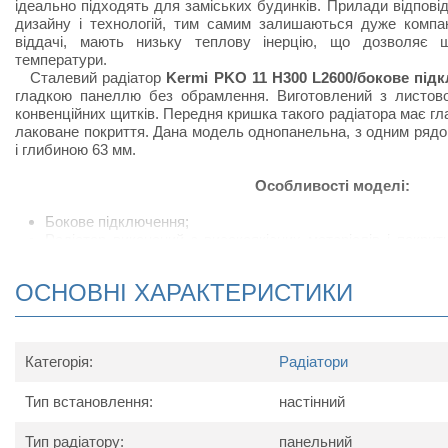
ідеально підходять для заміських будинків. Прилади відпов
дизайну і технологій, тим самим залишаються дуже компак
віддачі, мають низьку теплову інерцію, що дозволяє 
температури.
Сталевий радіатор
Kermi PKO 11 H300 L2600/бокове під
гладкою панеллю без обрамлення. Виготовлений з листової
конвенційних щитків. Передня кришка такого радіатора має г
лаковане покриття. Дана модель однопанельна, з одним ряд
і глибиною 63 мм.
Особливості моделі:
Бокове підключення;
Радіатор виконаний з високоякісних матеріалів і покри
підвищує тепловіддачу;
Сталевий радіатор відрізняється підвищеною тепловід
ОСНОВНІ ХАРАКТЕРИСТИКИ
своєрідних П-подібних виступів, набагато збільшують ко
приміщеннях, в яких встановлюють радіатор;
У комплект поставки радіатора входить: кран Маєвс
кронштейнів для настінного кріплення.
Категорія:
Радіатори
Схема радіатора
Тип встановлення:
настінний
Тип радіатору:
панельний