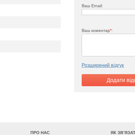
Ваш Email:
Ваш коментар
*
:
KO 22
840
959
1078
5
705
805
905
Розширений відгук
2
ПРО НАС
ЯК ЗВ’ЯЗА