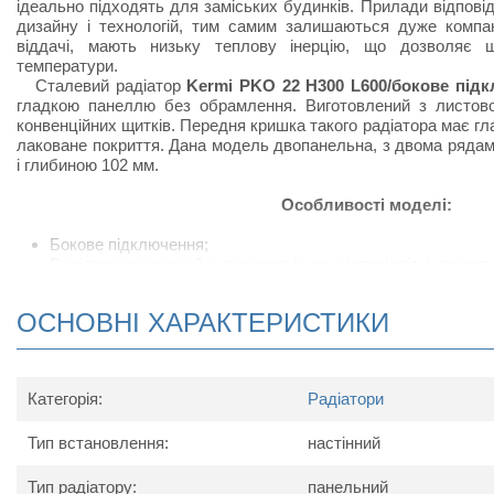
ідеально підходять для заміських будинків. Прилади відпов
дизайну і технологій, тим самим залишаються дуже компак
віддачі, мають низьку теплову інерцію, що дозволяє 
температури.
Сталевий радіатор
Kermi PKO 22 H300 L600/бокове під
гладкою панеллю без обрамлення. Виготовлений з листової
конвенційних щитків. Передня кришка такого радіатора має г
лаковане покриття. Дана модель двопанельна, з двома ряда
і глибиною 102 мм.
Особливості моделі:
Бокове підключення;
Радіатор виконаний з високоякісних матеріалів і покри
підвищує тепловіддачу;
Сталевий радіатор відрізняється підвищеною тепловід
ОСНОВНІ ХАРАКТЕРИСТИКИ
своєрідних П-подібних виступів, набагато збільшують ко
приміщеннях, в яких встановлюють радіатор;
У комплект поставки радіатора входить: кран Маєвс
кронштейнів для настінного кріплення.
Категорія:
Радіатори
Схема радіатора
Тип встановлення:
настінний
Тип радіатору:
панельний