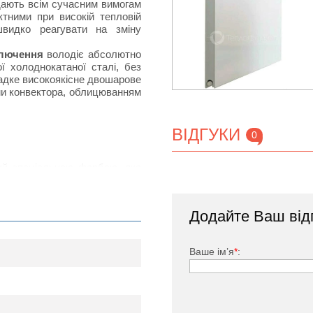
ідають всім сучасним вимогам
тними при високій тепловій
швидко реагувати на зміну
ключення
володіє абсолютно
 холоднокатаної сталі, без
ладке високоякісне двошарове
ми конвектора, облицюванням
ВІДГУКИ
0
тий спеціальною фарбою, яка
дачею за рахунок наявності
нвенцію повітряних потоків в
Додайте Ваш від
ького, заглушка, комплект
Ваше ім’я
*
: