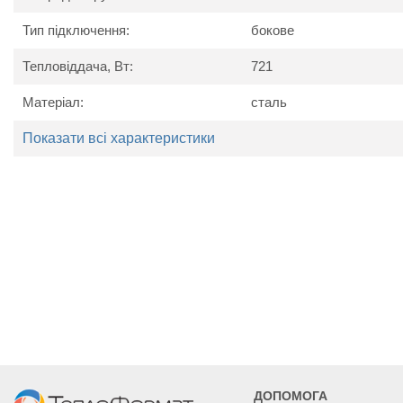
Тип підключення:
бокове
Тепловіддача, Вт:
721
Технічні характеристики
Матеріал:
сталь
Найменування
Од. вим.
Kermi P
параметру
Показати всі характеристики
Потужність
Вт
482
601
721
Висота
мм
30
Ширина
мм
405
505
605
Глибина
мм
10
ДОПОМОГА