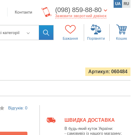
UA
RU
(098) 859-88-80
Контакти
Замовити зворотний дзвінок
і категорії
Бажання
Порівняти
Кошик
Артикул: 060484
Відгуків: 0
ШВИДКА ДОСТАВКА
В будь-який куток України:
- самовивіз із нашого магазину;