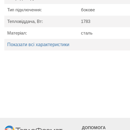
Тип підключення:
бокове
Тепловіддача, Вт:
1783
Матеріал:
сталь
Технічні характеристики
Показати всі характеристики
Найменування
Од. вим.
Kermi P
параметру
Потужність
Вт
897
1119
1340
Висота
мм
40
Ширина
мм
405
505
605
Глибина
мм
15
ДОПОМОГА