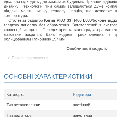
ідеально підходять для заміських будинків. Прилади відпов
дизайну і технологій, тим самим залишаються дуже компак
віддачі, мають низьку теплову інерцію, що дозволяє 
температури.
Сталевий радіатор
Kermi PKO 33 H400 L800/бокове під
гладкою панеллю без обрамлення. Виготовлений з листової
конвенційних щитків. Передня кришка такого радіатора має г
лаковане покриття. Дана модель трьохпанельна, з т
облицюванням і глибиною 157 мм.
Особливості моделі:
Бокове підключення;
Радіатор виконаний з високоякісних матеріалів і покри
підвищує тепловіддачу;
Сталевий радіатор відрізняється підвищеною тепловід
ОСНОВНІ ХАРАКТЕРИСТИКИ
своєрідних П-подібних виступів, набагато збільшують ко
приміщеннях, в яких встановлюють радіатор;
У комплект поставки радіатора входить: кран Маєвс
кронштейнів для настінного кріплення.
Категорія:
Радіатори
Схема радіатора
Тип встановлення:
настінний
Тип радіатору:
панельний