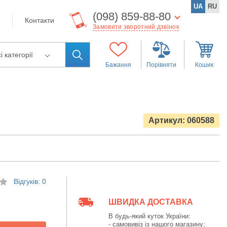
UA
RU
(098) 859-88-80
Контакти
Замовити зворотний дзвінок
і категорії
Бажання
Порівняти
Кошик
Артикул: 060588
Відгуків: 0
ШВИДКА ДОСТАВКА
В будь-який куток України:
- самовивіз із нашого магазину;