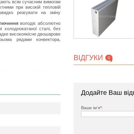
ідають всім сучасним вимогам
тними при високій тепловій
швидко реагувати на зміну
ключення
володіє абсолютно
 холоднокатаної сталі, без
ладке високоякісне двошарове
рьома рядами конвектора,
ВІДГУКИ
0
тий спеціальною фарбою, яка
дачею за рахунок наявності
нвенцію повітряних потоків в
Додайте Ваш від
ького, заглушка, комплект
Ваше ім’я
*
: