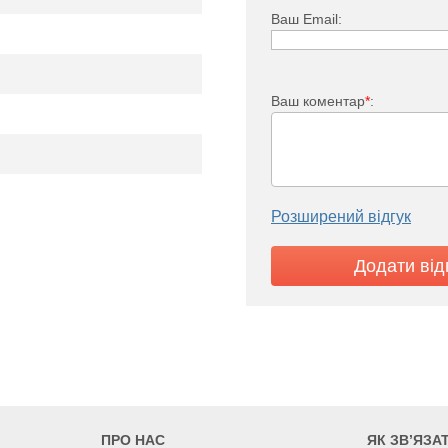
Ваш Email:
Ваш коментар
*
:
KO 33
1562
1783
2005
Розширений відгук
5
705
805
905
7
ПРО НАС
ЯК ЗВ’ЯЗА