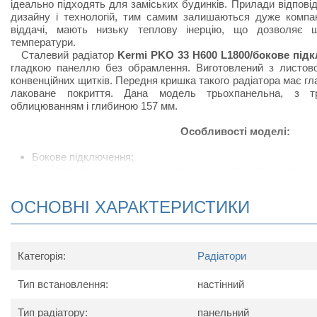
ідеально підходять для заміських будинків. Прилади відпов
дизайну і технологій, тим самим залишаються дуже компак
віддачі, мають низьку теплову інерцію, що дозволяє 
температури.
Сталевий радіатор
Kermi PKO 33 H600 L1800/бокове під
гладкою панеллю без обрамлення. Виготовлений з листової
конвенційних щитків. Передня кришка такого радіатора має г
лаковане покриття. Дана модель трьохпанельна, з т
облицюванням і глибиною 157 мм.
Особливості моделі:
Бокове підключення;
Радіатор виконаний з високоякісних матеріалів і покри
підвищує тепловіддачу;
Сталевий радіатор відрізняється підвищеною тепловід
ОСНОВНІ ХАРАКТЕРИСТИКИ
своєрідних П-подібних виступів, набагато збільшують ко
приміщеннях, в яких встановлюють радіатор;
У комплект поставки радіатора входить: кран Маєвс
кронштейнів для настінного кріплення.
Категорія:
Радіатори
Схема радіатора
Тип встановлення:
настінний
Тип радіатору:
панельний