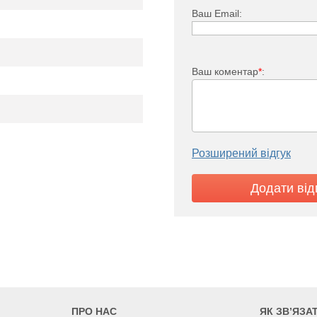
Ваш Email:
Ваш коментар
*
:
PKO 33
02
8026
9258
Розширений відгук
5
05
2605
3005
7
ПРО НАС
ЯК ЗВ’ЯЗА