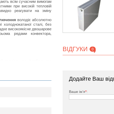
ідають всім сучасним вимогам
тними при високій тепловій
швидко реагувати на зміну
ключення
володіє абсолютно
 холоднокатаної сталі, без
ладке високоякісне двошарове
рьома рядами конвектора,
ВІДГУКИ
0
тий спеціальною фарбою, яка
дачею за рахунок наявності
нвенцію повітряних потоків в
Додайте Ваш від
ького, заглушка, комплект
Ваше ім’я
*
: