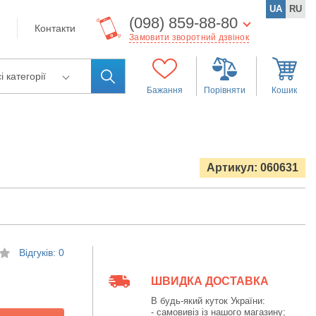
UA
RU
(098) 859-88-80
Контакти
Замовити зворотний дзвінок
і категорії
Бажання
Порівняти
Кошик
Артикул: 060631
Відгуків: 0
ШВИДКА ДОСТАВКА
В будь-який куток України:
- самовивіз із нашого магазину;