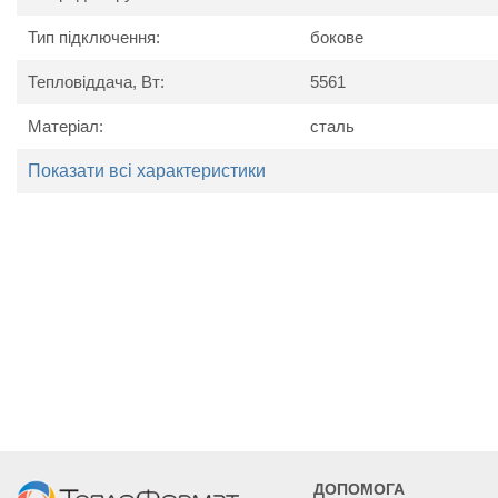
Тип підключення:
бокове
Тепловіддача, Вт:
5561
Матеріал:
сталь
Технічні характеристики
Показати всі характеристики
Найменування
Од. вим.
Kermi 
параметру
Потужність
Вт
5561
6177
71
Висота
мм
60
Ширина
мм
1805
2005
23
Глибина
мм
15
ДОПОМОГА