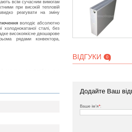
ідають всім сучасним вимогам
тними при високій тепловій
швидко реагувати на зміну
ключення
володіє абсолютно
 холоднокатаної сталі, без
ладке високоякісне двошарове
рьома рядами конвектора,
ВІДГУКИ
0
тий спеціальною фарбою, яка
дачею за рахунок наявності
нвенцію повітряних потоків в
Додайте Ваш від
ького, заглушка, комплект
Ваше ім’я
*
: