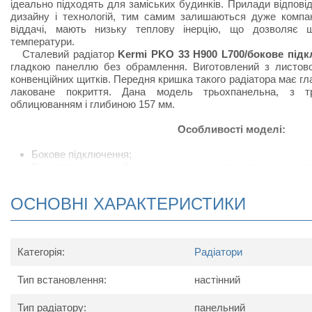
ідеально підходять для заміських будинків. Прилади відпов
дизайну і технологій, тим самим залишаються дуже компак
віддачі, мають низьку теплову інерцію, що дозволяє 
температури.
Сталевий радіатор
Kermi PKO 33 H900 L700/бокове під
гладкою панеллю без обрамлення. Виготовлений з листової
конвенційних щитків. Передня кришка такого радіатора має г
лаковане покриття. Дана модель трьохпанельна, з т
облицюванням і глибиною 157 мм.
Особливості моделі:
Бокове підключення;
Радіатор виконаний з високоякісних матеріалів і покри
підвищує тепловіддачу;
Сталевий радіатор відрізняється підвищеною тепловід
ОСНОВНІ ХАРАКТЕРИСТИКИ
своєрідних П-подібних виступів, набагато збільшують ко
приміщеннях, в яких встановлюють радіатор;
У комплект поставки радіатора входить: кран Маєвс
кронштейнів для настінного кріплення.
Категорія:
Радіатори
Схема радіатора
Тип встановлення:
настінний
Тип радіатору:
панельний