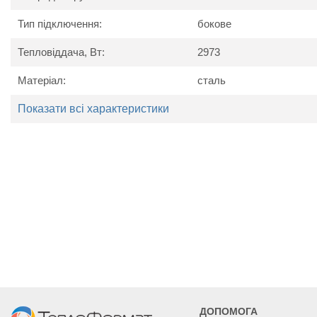
Тип підключення:
бокове
Тепловіддача, Вт:
2973
Матеріал:
сталь
Технічні характеристики
Показати всі характеристики
Найменування
Од. вим.
Kermi P
параметру
Потужність
Вт
1708
2130
2551
Висота
мм
90
Ширина
мм
405
505
605
Глибина
мм
15
ДОПОМОГА