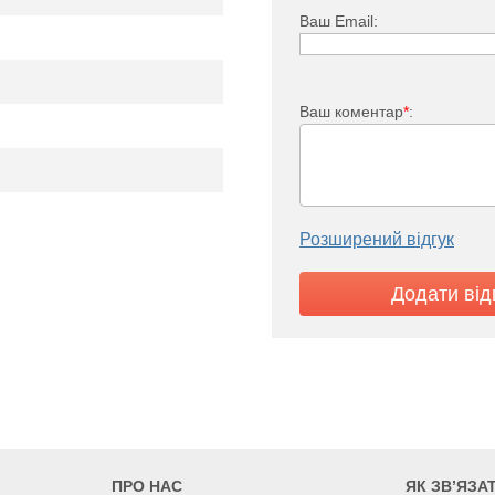
Ваш Email:
Ваш коментар
*
:
KO 33
2973
3395
3816
Розширений відгук
5
705
805
905
7
ПРО НАС
ЯК ЗВ’ЯЗА