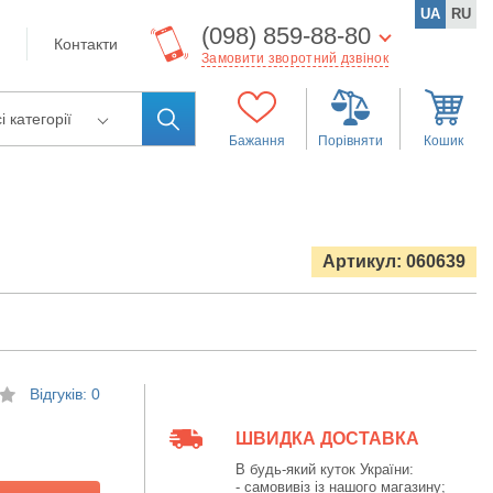
UA
RU
(098) 859-88-80
Контакти
Замовити зворотний дзвінок
і категорії
Бажання
Порівняти
Кошик
Артикул: 060639
Відгуків: 0
ШВИДКА ДОСТАВКА
В будь-який куток України:
- самовивіз із нашого магазину;