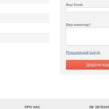
Ваш Email:
Ваш коментар
*
:
TV 11
Розширений відгук
1524
1641
1875
1305
1405
1605
ПРО НАС
ЯК ЗВ’ЯЗА