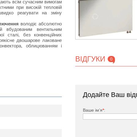
ідають всім сучасним вимогам
тними при високій тепловій
швидко реагувати на зміну
ключення
володіє абсолютно
й вбудованим вентильним
ої сталі, без конвенційних
коякісне двошарове лаковане
онвектора, облицюванням і
ВІДГУКИ
0
тий спеціальною фарбою, яка
дачею за рахунок наявності
Додайте Ваш від
нвенцію повітряних потоків в
ького, заглушка, комплект
Ваше ім’я
*
: