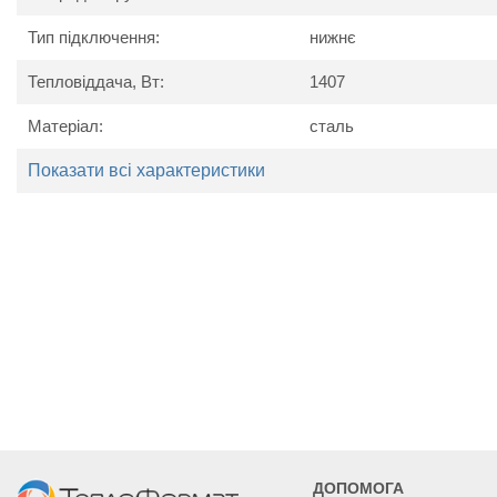
Тип підключення:
нижнє
Тепловіддача, Вт:
1407
Матеріал:
сталь
Технічні характеристики
Показати всі характеристики
Найменування
Од. вим.
Kermi P
параметру
Потужність
Вт
1174
1291
1407
Висота
мм
605
Ширина
мм
1005
1105
1205
Глибина
мм
63
ДОПОМОГА