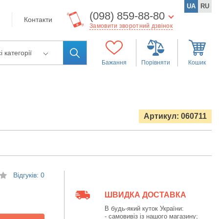
UA
RU
(098) 859-88-80
Контакти
Замовити зворотний дзвінок
і категорії
Бажання
Порівняти
Кошик
Артикул: 060711
Відгуків: 0
ШВИДКА ДОСТАВКА
В будь-який куток України:
- самовивіз із нашого магазину;