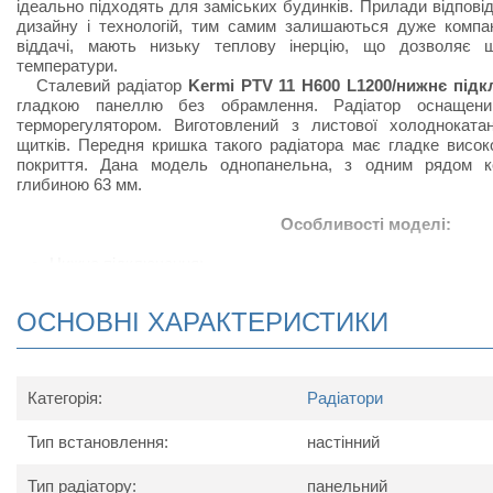
ідеально підходять для заміських будинків. Прилади відпов
дизайну і технологій, тим самим залишаються дуже компак
віддачі, мають низьку теплову інерцію, що дозволяє 
температури.
Сталевий радіатор
Kermi PTV 11 H600 L1200/нижнє під
гладкою панеллю без обрамлення. Радіатор оснащени
терморегулятором. Виготовлений з листової холоднокатан
щитків. Передня кришка такого радіатора має гладке висо
покриття. Дана модель однопанельна, з одним рядом к
глибиною 63 мм.
Особливості моделі:
Нижнє підключення;
Радіатор виконаний з високоякісних матеріалів і покри
підвищує тепловіддачу;
ОСНОВНІ ХАРАКТЕРИСТИКИ
Сталевий радіатор відрізняється підвищеною тепловід
своєрідних П-подібних виступів, набагато збільшують ко
приміщеннях, в яких встановлюють радіатор;
У комплект поставки радіатора входить: кран Маєвс
Категорія:
Радіатори
кронштейнів для настінного кріплення.
Тип встановлення:
настінний
Схема радіатора
Тип радіатору:
панельний