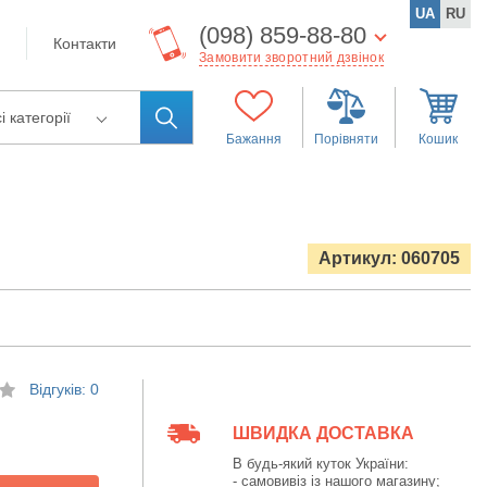
UA
RU
(098) 859-88-80
Контакти
Замовити зворотний дзвінок
і категорії
Бажання
Порівняти
Кошик
Артикул: 060705
Відгуків: 0
ШВИДКА ДОСТАВКА
В будь-який куток України:
- самовивіз із нашого магазину;