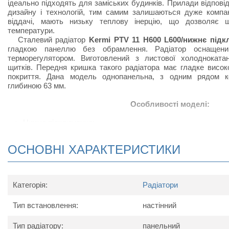
ідеально підходять для заміських будинків. Прилади відпов
дизайну і технологій, тим самим залишаються дуже компак
віддачі, мають низьку теплову інерцію, що дозволяє 
температури.
Сталевий радіатор
Kermi PTV 11 H600 L600/нижнє під
гладкою панеллю без обрамлення. Радіатор оснащени
терморегулятором. Виготовлений з листової холоднокатан
щитків. Передня кришка такого радіатора має гладке висо
покриття. Дана модель однопанельна, з одним рядом к
глибиною 63 мм.
Особливості моделі:
Нижнє підключення;
Радіатор виконаний з високоякісних матеріалів і покри
підвищує тепловіддачу;
ОСНОВНІ ХАРАКТЕРИСТИКИ
Сталевий радіатор відрізняється підвищеною тепловід
своєрідних П-подібних виступів, набагато збільшують ко
приміщеннях, в яких встановлюють радіатор;
У комплект поставки радіатора входить: кран Маєвс
Категорія:
Радіатори
кронштейнів для настінного кріплення.
Тип встановлення:
настінний
Схема радіатора
Тип радіатору:
панельний