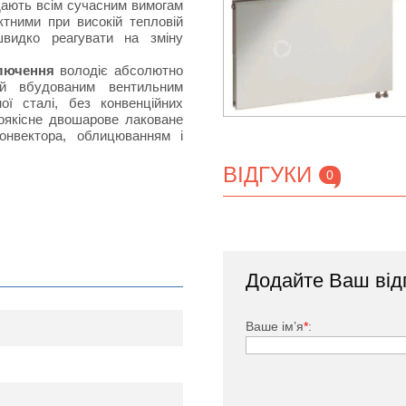
ідають всім сучасним вимогам
тними при високій тепловій
швидко реагувати на зміну
ключення
володіє абсолютно
й вбудованим вентильним
ої сталі, без конвенційних
коякісне двошарове лаковане
онвектора, облицюванням і
ВІДГУКИ
0
тий спеціальною фарбою, яка
дачею за рахунок наявності
Додайте Ваш від
нвенцію повітряних потоків в
ького, заглушка, комплект
Ваше ім’я
*
: