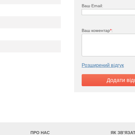
Ваш Email:
Ваш коментар
*
:
TV 11
Розширений відгук
823
940
1057
705
805
905
ПРО НАС
ЯК ЗВ’ЯЗА