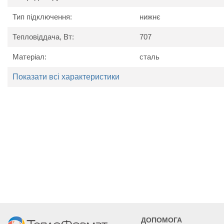
Тип підключення:
нижнє
Тепловіддача, Вт:
707
Матеріал:
сталь
Технічні характеристики
Показати всі характеристики
Найменування
Од. вим.
Kermi P
параметру
Потужність
Вт
473
590
707
Висота
мм
605
Ширина
мм
405
505
605
Глибина
мм
63
ДОПОМОГА