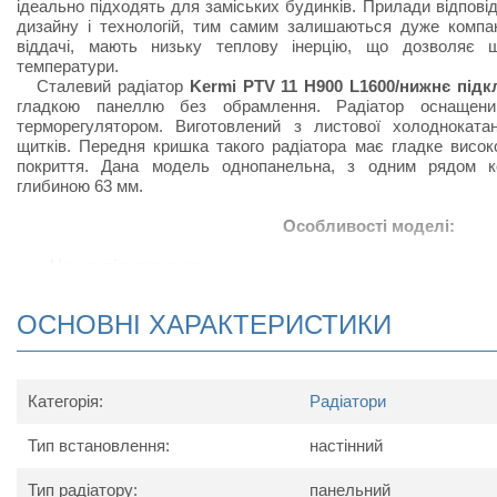
ідеально підходять для заміських будинків. Прилади відпов
дизайну і технологій, тим самим залишаються дуже компак
віддачі, мають низьку теплову інерцію, що дозволяє 
температури.
Сталевий радіатор
Kermi PTV 11 H900 L1600/нижнє під
гладкою панеллю без обрамлення. Радіатор оснащени
терморегулятором. Виготовлений з листової холоднокатан
щитків. Передня кришка такого радіатора має гладке висо
покриття. Дана модель однопанельна, з одним рядом к
глибиною 63 мм.
Особливості моделі:
Нижнє підключення;
Радіатор виконаний з високоякісних матеріалів і покри
підвищує тепловіддачу;
ОСНОВНІ ХАРАКТЕРИСТИКИ
Сталевий радіатор відрізняється підвищеною тепловід
своєрідних П-подібних виступів, набагато збільшують ко
приміщеннях, в яких встановлюють радіатор;
У комплект поставки радіатора входить: кран Маєвс
Категорія:
Радіатори
кронштейнів для настінного кріплення.
Тип встановлення:
настінний
Схема радіатора
Тип радіатору:
панельний