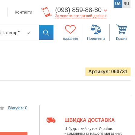
UA
RU
(098) 859-88-80
Контакти
Замовити зворотний дзвінок
і категорії
Бажання
Порівняти
Кошик
Артикул: 060731
Відгуків: 0
ШВИДКА ДОСТАВКА
В будь-який куток України:
- самовивіз із нашого магазину;