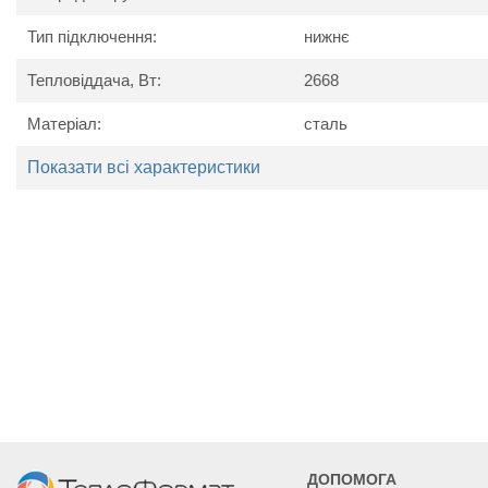
Тип підключення:
нижнє
Тепловіддача, Вт:
2668
Матеріал:
сталь
Технічні характеристики
Показати всі характеристики
Найменування
Од. вим.
Kermi P
параметру
Потужність
Вт
1670
1837
2003
Висота
мм
905
Ширина
мм
1005
1105
1205
Глибина
мм
63
ДОПОМОГА