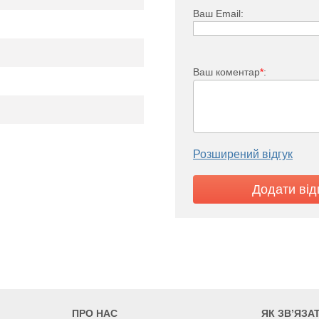
Ваш Email:
Ваш коментар
*
:
TV 11
Розширений відгук
2169
2335
2668
1305
1405
1605
ПРО НАС
ЯК ЗВ’ЯЗА