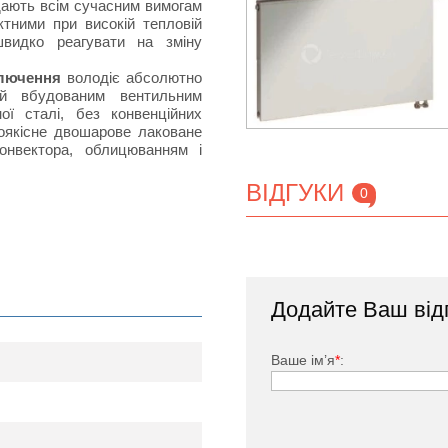
ідають всім сучасним вимогам
тними при високій тепловій
швидко реагувати на зміну
ключення
володіє абсолютно
й вбудованим вентильним
ої сталі, без конвенційних
коякісне двошарове лаковане
онвектора, облицюванням і
ВІДГУКИ
0
тий спеціальною фарбою, яка
дачею за рахунок наявності
Додайте Ваш від
нвенцію повітряних потоків в
ького, заглушка, комплект
Ваше ім’я
*
: