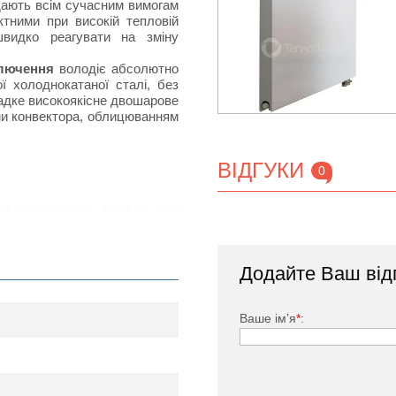
ідають всім сучасним вимогам
тними при високій тепловій
швидко реагувати на зміну
ключення
володіє абсолютно
 холоднокатаної сталі, без
ладке високоякісне двошарове
ми конвектора, облицюванням
ВІДГУКИ
0
тий спеціальною фарбою, яка
дачею за рахунок наявності
нвенцію повітряних потоків в
Додайте Ваш від
ького, заглушка, комплект
Ваше ім’я
*
: