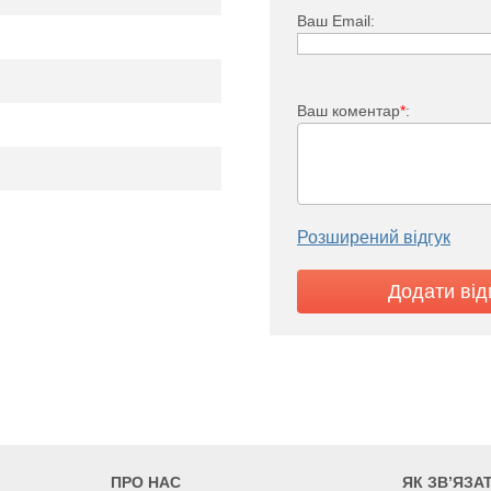
Ваш Email:
Ваш коментар
*
:
PTV 22
67
3918
4520
5
05
2605
3005
Розширений відгук
2
ПРО НАС
ЯК ЗВ’ЯЗА