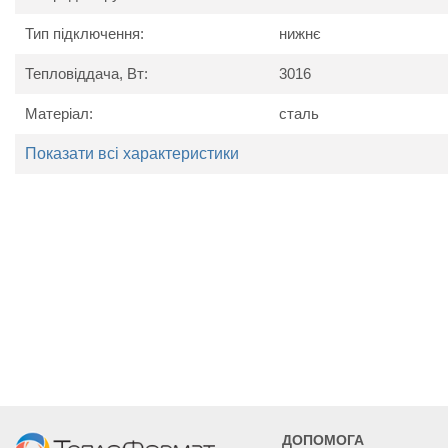
Тип підключення:
нижнє
Тепловіддача, Вт:
3016
Технічні характеристики
Матеріал:
сталь
Найменування
Од. вим.
Kermi 
параметру
Показати всі характеристики
Потужність
Вт
2715
3016
34
Висота
мм
40
Ширина
мм
1805
2005
23
Глибина
мм
10
ДОПОМОГА