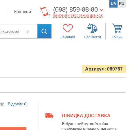
UA
RU
(098) 859-88-80
Контакти
Замовити зворотний дзвінок
і категорії
Бажання
Порівняти
Кошик
Артикул: 060767
Відгуків: 0
ШВИДКА ДОСТАВКА
В будь-який куток України:
- самовивіз із нашого магазину;