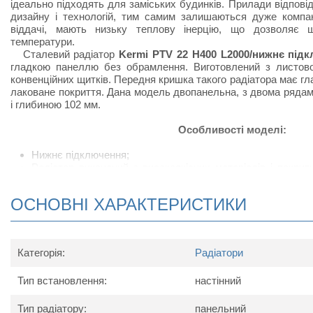
ідеально підходять для заміських будинків. Прилади відпов
дизайну і технологій, тим самим залишаються дуже компак
віддачі, мають низьку теплову інерцію, що дозволяє 
температури.
Сталевий радіатор
Kermi PTV 22 H400 L2000/нижнє під
гладкою панеллю без обрамлення. Виготовлений з листової
конвенційних щитків. Передня кришка такого радіатора має г
лаковане покриття. Дана модель двопанельна, з двома ряда
і глибиною 102 мм.
Особливості моделі:
Нижнє підключення;
Радіатор виконаний з високоякісних матеріалів і покри
підвищує тепловіддачу;
Сталевий радіатор відрізняється підвищеною тепловід
ОСНОВНІ ХАРАКТЕРИСТИКИ
своєрідних П-подібних виступів, набагато збільшують ко
приміщеннях, в яких встановлюють радіатор;
У комплект поставки радіатора входить: кран Маєвс
кронштейнів для настінного кріплення.
Категорія:
Радіатори
Схема радіатора
Тип встановлення:
настінний
Тип радіатору:
панельний