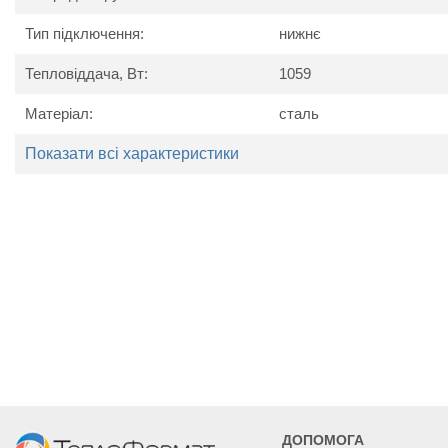
Тип підключення:
нижнє
Тепловіддача, Вт:
1059
Технічні характеристики
Матеріал:
сталь
Найменування
Од. вим.
Kermi P
параметру
Показати всі характеристики
Потужність
Вт
850
1059
1269
Висота
мм
605
Ширина
мм
405
505
605
Глибина
мм
102
ДОПОМОГА