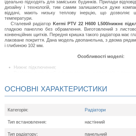
ідеально підходять для заміських будинків. Прилади відпов
дизайну і технологій, тим самим залишаються дуже компак
віддачі, мають низьку теплову інерцію, що дозволяє 
температури.
Сталевий радіатор
Kermi PTV 22 H600 L500/нижнє під
гладкою панеллю без обрамлення. Виготовлений з листової
конвенційних щитків. Передня кришка такого радіатора має г
лаковане покриття. Дана модель двопанельна, з двома ряда
і глибиною 102 мм.
Особливості моделі:
Нижнє підключення;
Радіатор виконаний з високоякісних матеріалів і покри
підвищує тепловіддачу;
Сталевий радіатор відрізняється підвищеною тепловід
ОСНОВНІ ХАРАКТЕРИСТИКИ
своєрідних П-подібних виступів, набагато збільшують ко
приміщеннях, в яких встановлюють радіатор;
У комплект поставки радіатора входить: кран Маєвс
кронштейнів для настінного кріплення.
Категорія:
Радіатори
Схема радіатора
Тип встановлення:
настінний
Тип радіатору:
панельний