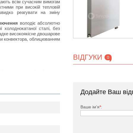
ідають всім сучасним вимогам
тними при високій тепловій
швидко реагувати на зміну
ключення
володіє абсолютно
 холоднокатаної сталі, без
ладке високоякісне двошарове
ми конвектора, облицюванням
ВІДГУКИ
0
тий спеціальною фарбою, яка
дачею за рахунок наявності
нвенцію повітряних потоків в
Додайте Ваш від
ького, заглушка, комплект
Ваше ім’я
*
: