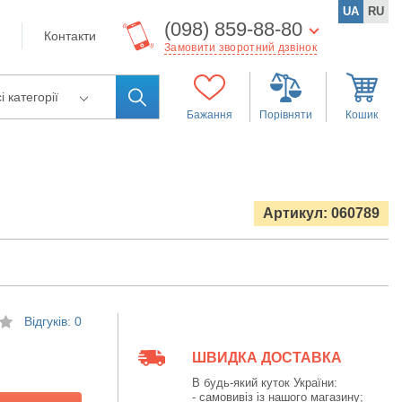
UA
RU
(098) 859-88-80
Контакти
Замовити зворотний дзвінок
і категорії
Бажання
Порівняти
Кошик
Артикул: 060789
Відгуків: 0
ШВИДКА ДОСТАВКА
В будь-який куток України:
- самовивіз із нашого магазину;