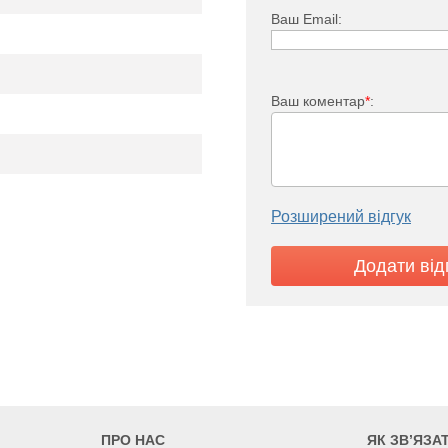
Ваш Email:
Ваш коментар
*
:
TV 22
1479
1689
1899
705
805
905
Розширений відгук
ПРО НАС
ЯК ЗВ’ЯЗА