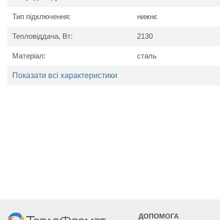
Тип підключення:
нижнє
Тепловіддача, Вт:
2130
Матеріал:
сталь
Технічні характеристики
Показати всі характеристики
Найменування
Од. вим.
Kermi P
параметру
Потужність
Вт
1708
2130
2551
Висота
мм
905
Ширина
мм
405
505
605
Глибина
мм
157
ДОПОМОГА