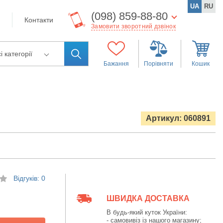
UA
RU
(098) 859-88-80
Контакти
Замовити зворотний дзвінок
і категорії
Бажання
Порівняти
Кошик
Артикул: 060891
Відгуків: 0
ШВИДКА ДОСТАВКА
В будь-який куток України:
- самовивіз із нашого магазину;