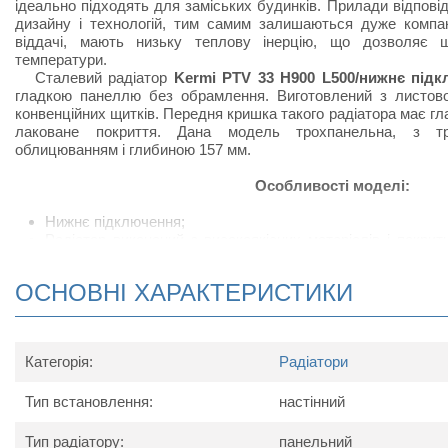
ідеально підходять для заміських будинків. Прилади відпов
дизайну і технологій, тим самим залишаються дуже компак
віддачі, мають низьку теплову інерцію, що дозволяє 
температури.
Сталевий радіатор
Kermi PTV 33 H900 L500/нижнє під
гладкою панеллю без обрамлення. Виготовлений з листової
конвенційних щитків. Передня кришка такого радіатора має г
лаковане покриття. Дана модель трохпанельна, з тр
облицюванням і глибиною 157 мм.
Особливості моделі:
Нижнє підключення;
Радіатор виконаний з високоякісних матеріалів і покри
підвищує тепловіддачу;
Сталевий радіатор відрізняється підвищеною тепловід
ОСНОВНІ ХАРАКТЕРИСТИКИ
своєрідних П-подібних виступів, набагато збільшують ко
приміщеннях, в яких встановлюють радіатор;
У комплект поставки радіатора входить: кран Маєвс
кронштейнів для настінного кріплення.
Категорія:
Радіатори
Схема радіатора
Тип встановлення:
настінний
Тип радіатору:
панельний