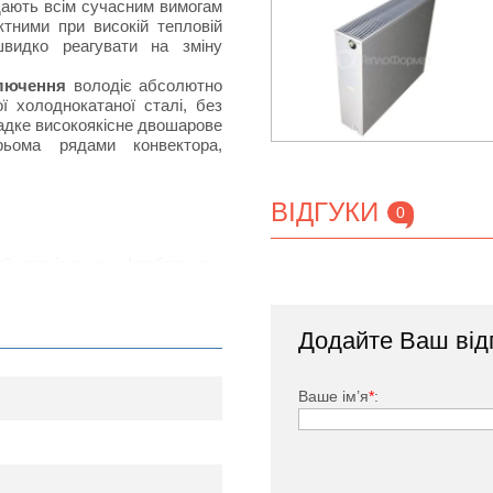
ідають всім сучасним вимогам
тними при високій тепловій
швидко реагувати на зміну
ключення
володіє абсолютно
 холоднокатаної сталі, без
ладке високоякісне двошарове
ьома рядами конвектора,
ВІДГУКИ
0
тий спеціальною фарбою, яка
дачею за рахунок наявності
нвенцію повітряних потоків в
Додайте Ваш від
ького, заглушка, комплект
Ваше ім’я
*
: