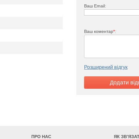
Ваш Email:
Ваш коментар
*
:
TV 33
2973
3395
3816
Розширений відгук
705
805
905
ПРО НАС
ЯК ЗВ’ЯЗА