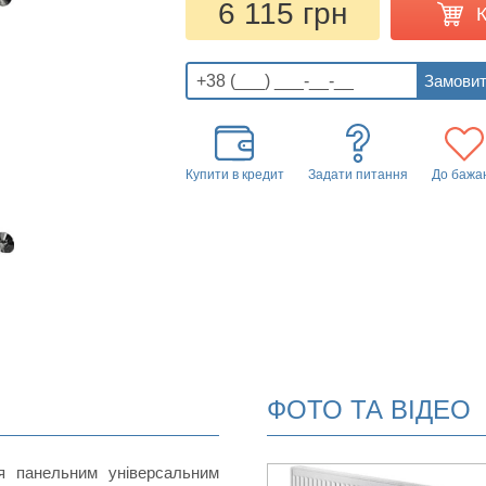
6 115 грн
Купити в кредит
Задати питання
До бажа
ФОТО ТА ВІДЕО
я панельним універсальним