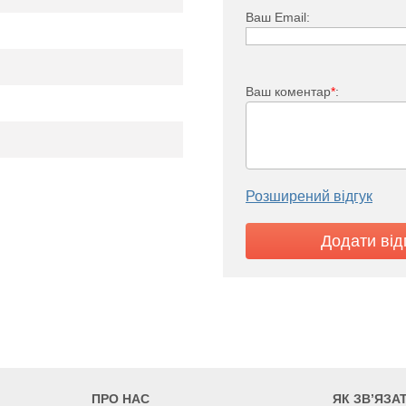
13
Ваш Email:
0
626
751
876
1001
22
бокове
0
500
600
700
800
Ваш коментар
*
:
300
100
9
11
12,9
14,7
Розширений відгук
ПРО НАС
ЯК ЗВ’ЯЗА