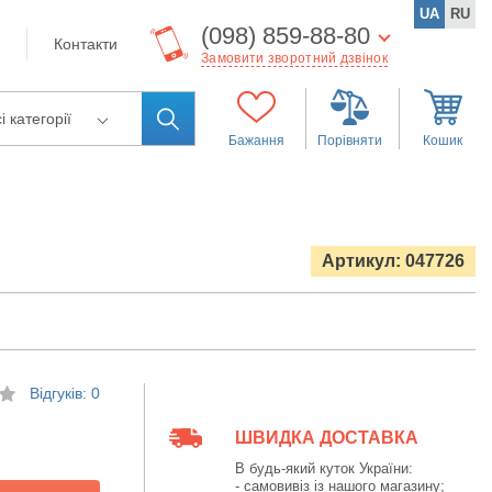
UA
RU
(098) 859-88-80
Контакти
Замовити зворотний дзвінок
і категорії
Бажання
Порівняти
Кошик
Артикул: 047726
Відгуків: 0
ШВИДКА ДОСТАВКА
В будь-який куток України:
- самовивіз із нашого магазину;