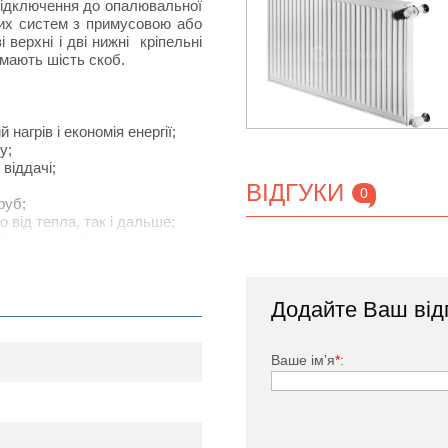
 підключення до опалювальної
них систем з примусовою або
верхні і дві нижні кріпельні
 мають шість скоб.
агрів і економія енергії;
у;
віддачі;
ВІДГУКИ
0
руб;
о від тепла, так і дальше;
ість в приміщенні;
конвекційні потоки повітря;
чність і безпечність роботи
Додайте Ваш від
Ваше ім’я
*
:
Korado 22К
0
500
600
700
800
110