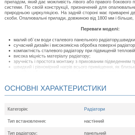
приладом, який дає можливість лівого або правого бокового
системи. По своїй конструкції, призначений для опалюваль
природньою циркуляцією. На задній стороні має приварені дві 
скоби. Опалювальні прилади, довжиною від 1800 мм і більше,
Переваги моделі:
малий об`єм води сталевого панельного радіатору,швидкий н
сучасний дизайн і високоякісна обробка поверхні радіатор
компактність сталевого радіатору при підвищеній тепловій 
висока міцність матеріалу радіатору;
зручність і простота монтажу з прихованим підведенням т
швидкий і рівномірний нагрів всього приміщення, як близьк
постійну, або, в залежності від бажання, управляючу волог
рівноважний температурний режим, виключаючий протяги і 
низька температура поверхонь, що забезпечує екологі
ОСНОВНІ ХАРАКТЕРИСТИКИ
радіаторів;
швидка зміна потрібних температур.
Технічні характеристики
Категорія:
Радіатори
Найменування параметру
Тип встановлення:
настінний
40
Максимальна температура носія, ºС
Тип радіатору:
панельний