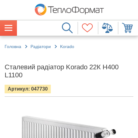
Головна
Радіатори
Korado
Сталевий радіатор Korado 22К H400
L1100
Артикул: 047730