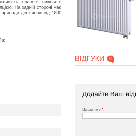
ливість правого нижнього
цією. На задній стороні має
ні прилади довжиною від 1800
Па;
ВІДГУКИ
0
Korado 22VK
500
600
700
800
110
Додайте Ваш від
10
956
1147
1338
1529
22
Ваше ім’я
*
:
нижнє
500
600
700
800
500
100