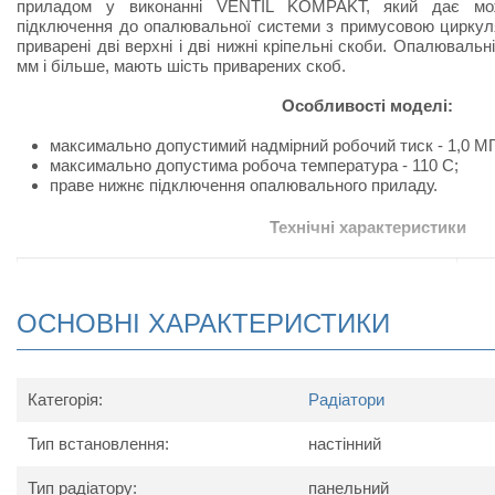
приладом у виконанні VENTIL KOMPAKT, який дає мож
підключення до опалювальної системи з примусовою циркуля
приварені дві верхні і дві нижні кріпельні скоби. Опалюваль
мм і більше, мають шість приварених скоб.
Особливості моделі:
максимально допустимий надмірний робочий тиск - 1,0 М
максимально допустима робоча температура - 110 С;
праве нижнє підключення опалювального приладу.
Технічні характеристики
Найменування параметру
400
Максимальна температура носія, ºС
ОСНОВНІ ХАРАКТЕРИСТИКИ
Максимальний робочий тиск, бар
Теплова потужність, Вт
764
Тип
Категорія:
Радіатори
Підключення
Довжина, мм
400
Тип встановлення:
настінний
Висота, мм
Глибина, мм
Тип радіатору:
панельний