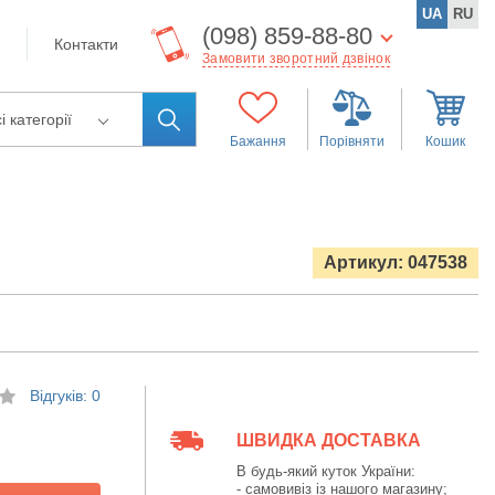
UA
RU
(098) 859-88-80
Контакти
Замовити зворотний дзвінок
і категорії
Бажання
Порівняти
Кошик
Артикул: 047538
Відгуків: 0
ШВИДКА ДОСТАВКА
В будь-який куток України:
- самовивіз із нашого магазину;