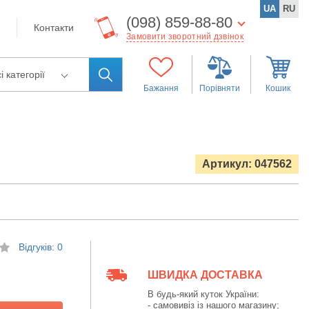
UA
RU
(098) 859-88-80
Контакти
Замовити зворотний дзвінок
і категорії
Бажання
Порівняти
Кошик
Артикул: 047562
Відгуків: 0
ШВИДКА ДОСТАВКА
В будь-який куток України:
- самовивіз із нашого магазину;