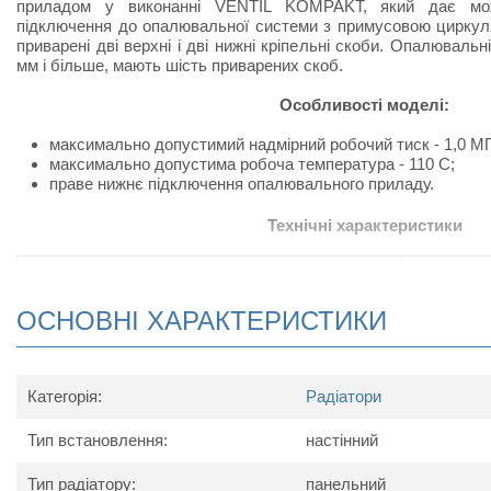
приладом у виконанні VENTIL KOMPAKT, який дає мож
підключення до опалювальної системи з примусовою циркуля
приварені дві верхні і дві нижні кріпельні скоби. Опалюваль
мм і більше, мають шість приварених скоб.
Особливості моделі:
максимально допустимий надмірний робочий тиск - 1,0 М
максимально допустима робоча температура - 110 С;
праве нижнє підключення опалювального приладу.
Технічні характеристики
Найменування параметру
1600
180
Максимальна температура носія, ºС
ОСНОВНІ ХАРАКТЕРИСТИКИ
Максимальний робочий тиск, бар
Теплова потужність, Вт
3558
400
Тип
Категорія:
Радіатори
Підключення
Довжина, мм
1600
180
Тип встановлення:
настінний
Висота, мм
Глибина, мм
Тип радіатору:
панельний