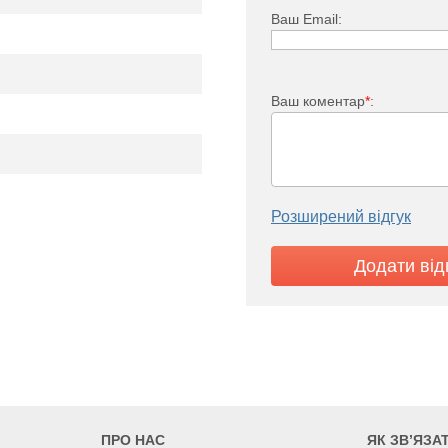
72,6
83,5
94
108,9
Ваш Email:
Ваш коментар
*
:
Розширений відгук
ПРО НАС
ЯК ЗВ’ЯЗА