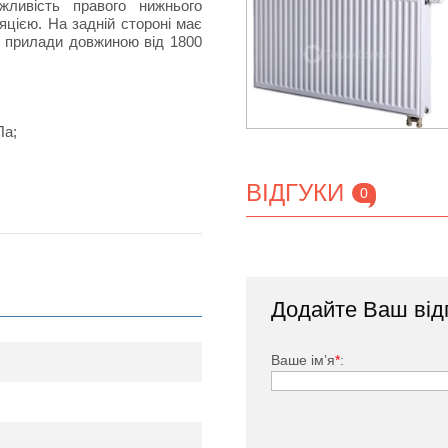
ливість правого нижнього
цією. На задній стороні має
ні прилади довжиною від 1800
Па;
ВІДГУКИ
0
Korado 22VK
0
2000
2300
2600
3000
110
Додайте Ваш від
10
3
4448
5115
5782
6672
22
Ваше ім’я
*
:
нижнє
0
2000
2300
2600
3000
600
100