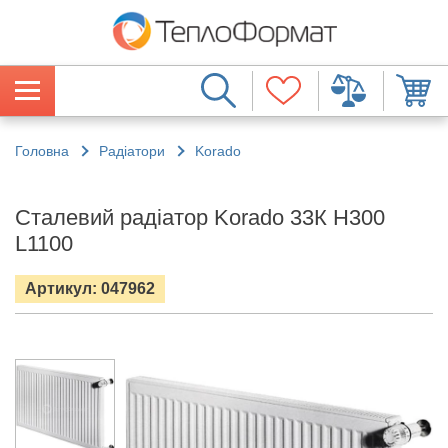
Головна
Радіатори
Korado
Сталевий радіатор Korado 33К H300
L1100
Артикул: 047962