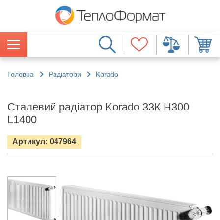
Головна
Радіатори
Korado
Сталевий радіатор Korado 33К H300
L1400
Артикул: 047964