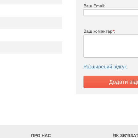
13
Ваш Email:
6
3618
4161
4703
5427
33
боков
е
0
2000
2300
2600
3000
Ваш коментар
*
:
300
155
9
55
63,7
72
83
Розширений відгук
ПРО НАС
ЯК ЗВ’ЯЗА