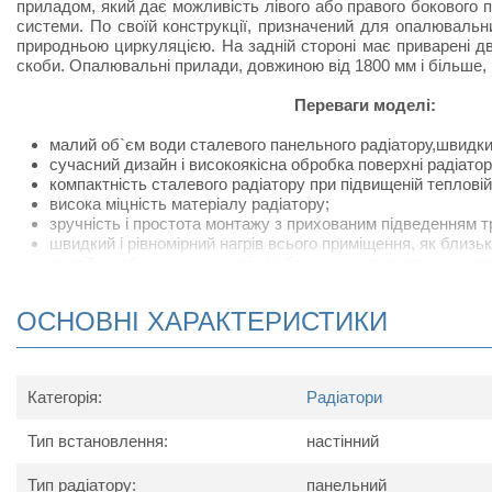
приладом, який дає можливість лівого або правого бокового
системи. По своїй конструкції, призначений для опалюваль
природньою циркуляцією. На задній стороні має приварені дві 
скоби. Опалювальні прилади, довжиною від 1800 мм і більше,
Переваги моделі:
малий об`єм води сталевого панельного радіатору,швидкий н
сучасний дизайн і високоякісна обробка поверхні радіатор
компактність сталевого радіатору при підвищеній тепловій 
висока міцність матеріалу радіатору;
зручність і простота монтажу з прихованим підведенням т
швидкий і рівномірний нагрів всього приміщення, як близьк
постійну, або, в залежності від бажання, управляючу волог
рівноважний температурний режим, виключаючий протяги і 
низька температура поверхонь, що забезпечує екологі
ОСНОВНІ ХАРАКТЕРИСТИКИ
радіаторів;
швидка зміна потрібних температур.
Технічні характеристики
Категорія:
Радіатори
Найменування параметру
Тип встановлення:
настінний
1600
180
Максимальна температура носія, ºС
Тип радіатору:
панельний