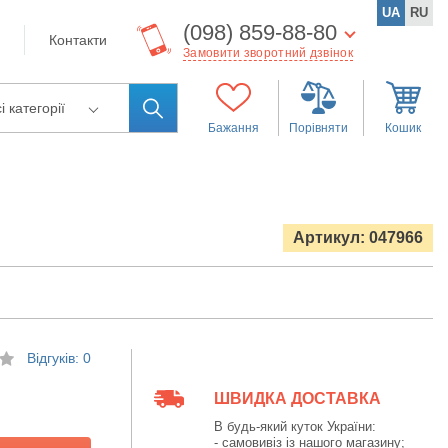
UA
RU
(098) 859-88-80
Контакти
Замовити зворотний дзвінок
і категорії
Бажання
Порівняти
Кошик
Артикул: 047966
Відгуків: 0
ШВИДКА ДОСТАВКА
В будь-який куток України:
- самовивіз із нашого магазину;