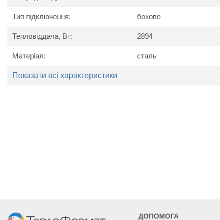
Максимальний робочий тиск, бар
Теплова потужність, Вт
2894
325
Тип підключення:
бокове
Тип
Підключення
Тепловіддача, Вт:
2894
Довжина, мм
1600
180
Висота, мм
Матеріал:
сталь
Глибина, мм
Вага, кг
44
49,
Показати всі характеристики
ДОПОМОГА