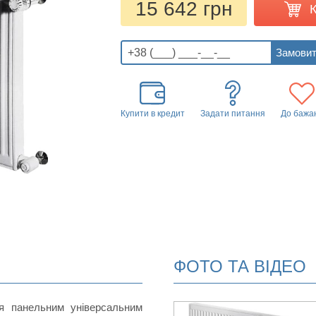
15 642 грн
Купити в кредит
Задати питання
До бажа
ФОТО ТА ВІДЕО
ся панельним універсальним