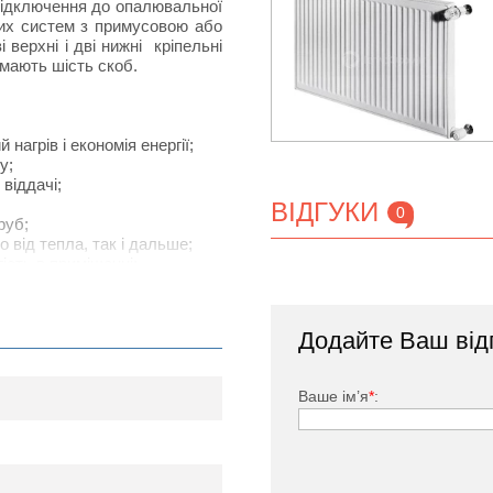
 підключення до опалювальної
них систем з примусовою або
верхні і дві нижні кріпельні
 мають шість скоб.
агрів і економія енергії;
у;
віддачі;
ВІДГУКИ
0
руб;
о від тепла, так і дальше;
ість в приміщенні;
конвекційні потоки повітря;
чність і безпечність роботи
Додайте Ваш від
Ваше ім’я
*
:
Korado 33К
0
2000
2300
2600
3000
110