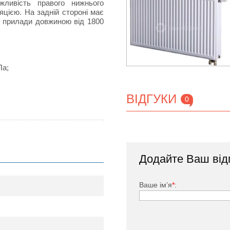
ливість правого нижнього
цією. На задній стороні має
ні прилади довжиною від 1800
Па;
ВІДГУКИ
0
Korado 33VK
500
600
700
800
110
Додайте Ваш від
10
904
1085
1266
1447
33
Ваше ім’я
*
:
нижнє
500
600
700
800
300
155