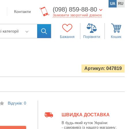
UA
RU
(098) 859-88-80
Контакти
Замовити зворотний дзвінок
і категорії
Бажання
Порівняти
Кошик
Артикул: 047819
Відгуків: 0
ШВИДКА ДОСТАВКА
В будь-який куток України:
- самовивіз із нашого магазину;