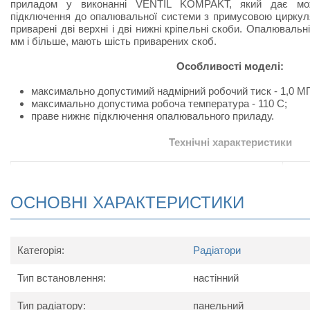
приладом у виконанні VENTIL KOMPAKT, який дає мож
підключення до опалювальної системи з примусовою циркуля
приварені дві верхні і дві нижні кріпельні скоби. Опалюваль
мм і більше, мають шість приварених скоб.
Особливості моделі:
максимально допустимий надмірний робочий тиск - 1,0 М
максимально допустима робоча температура - 110 С;
праве нижнє підключення опалювального приладу.
Технічні характеристики
Найменування параметру
400
Максимальна температура носія, ºС
ОСНОВНІ ХАРАКТЕРИСТИКИ
Максимальний робочий тиск, бар
Теплова потужність, Вт
786
Тип
Категорія:
Радіатори
Підключення
Довжина, мм
400
Тип встановлення:
настінний
Висота, мм
Глибина, мм
Тип радіатору:
панельний