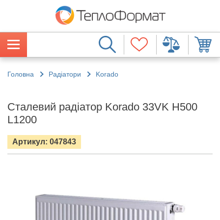
Головна
Радіатори
Korado
Сталевий радіатор Korado 33VK H500
L1200
Артикул: 047843