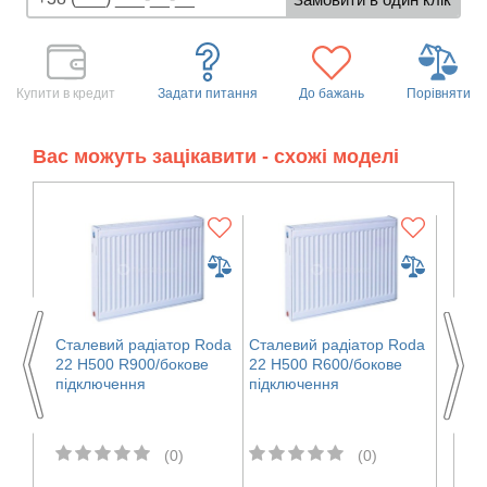
Купити в кредит
Задати питання
До бажань
Порівняти
Вас можуть зацікавити - схожі моделі
 Roda
Сталевий радіатор Roda
Сталевий радіатор Roda
Стале
ве
22 H500 R900/бокове
22 H500 R600/бокове
22 H5
підключення
підключення
підкл
(0)
(0)