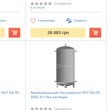
Отзывов нет
В наличии
нить
К желаниям
Сравнить
38 883
грн
) KHT ЕА-00-
Аккумулирующий бак (емкость) KHT ЕА-00-
3000-X/Y без изоляции
Отзывов нет