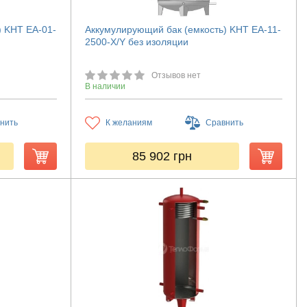
) KHT ЕА-01-
Аккумулирующий бак (емкость) KHT ЕА-11-
2500-X/Y без изоляции
Отзывов нет
В наличии
нить
К желаниям
Сравнить
85 902
грн