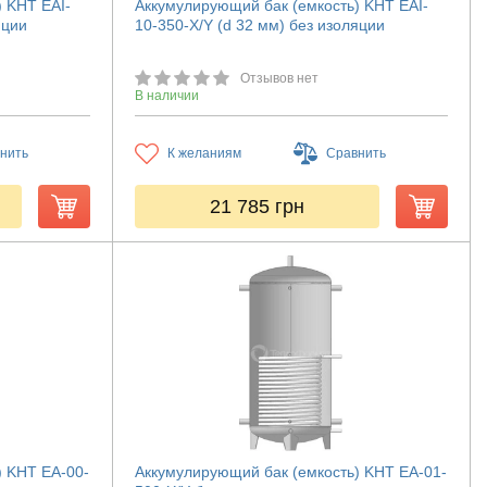
 KHT EAI-
Аккумулирующий бак (емкость) KHT EAI-
яции
10-350-X/Y (d 32 мм) без изоляции
Отзывов нет
В наличии
нить
К желаниям
Сравнить
21 785
грн
) KHT ЕА-00-
Аккумулирующий бак (емкость) KHT ЕА-01-