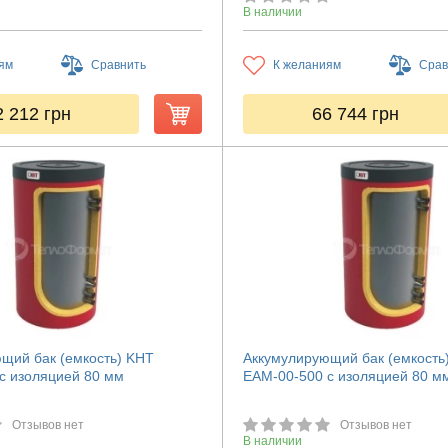
В наличии
ям
Сравнить
К желаниям
Срав
2 212
грн
66 744
грн
щий бак (емкость) KHT
Аккумулирующий бак (емкость
с изоляцией 80 мм
ЕАМ-00-500 с изоляцией 80 м
Отзывов нет
Отзывов нет
В наличии