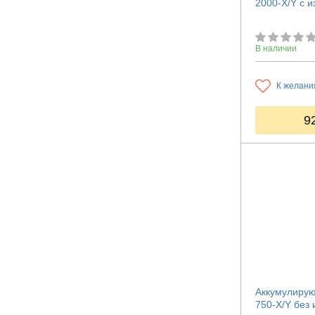
2000-X/Y с 
В наличии
К желани
9
Аккумулирую
750-X/Y без