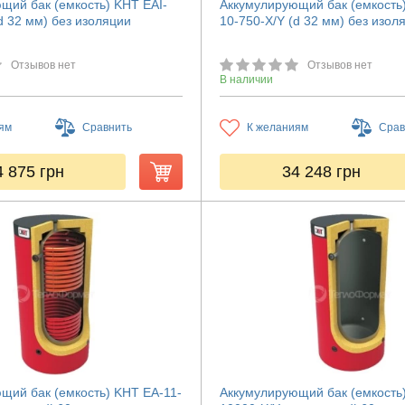
щий бак (емкость) KHT EAI-
Аккумулирующий бак (емкость)
d 32 мм) без изоляции
10-750-X/Y (d 32 мм) без изол
Отзывов нет
Отзывов нет
В наличии
ям
Сравнить
К желаниям
Срав
4 875
грн
34 248
грн
щий бак (емкость) KHT ЕА-11-
Аккумулирующий бак (емкость