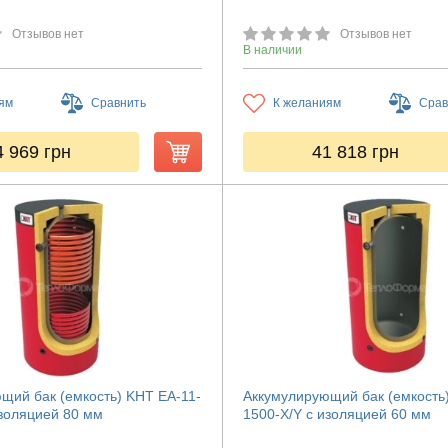
Отзывов нет
Отзывов нет
В наличии
ям
Сравнить
К желаниям
Срав
4 969
грн
41 818
грн
щий бак (емкость) KHT ЕА-11-
Аккумулирующий бак (емкость
изоляцией 80 мм
1500-X/Y с изоляцией 60 мм