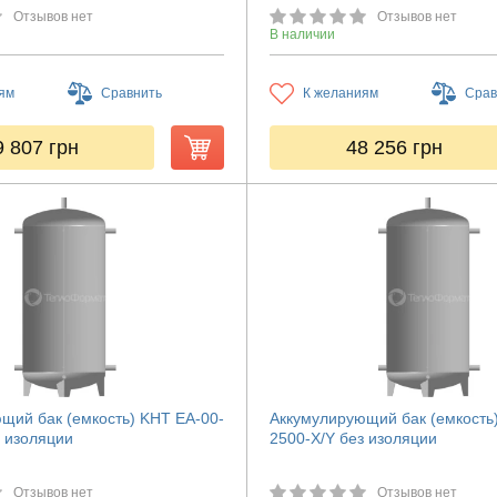
Отзывов нет
Отзывов нет
В наличии
ям
Сравнить
К желаниям
Срав
9 807
грн
48 256
грн
щий бак (емкость) KHT ЕА-00-
Аккумулирующий бак (емкость
з изоляции
2500-X/Y без изоляции
Отзывов нет
Отзывов нет