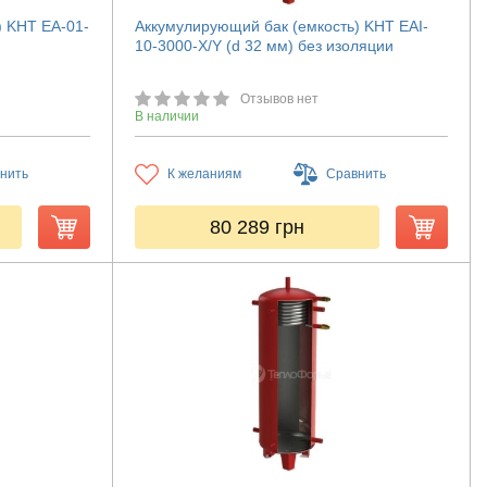
) KHT ЕА-01-
Аккумулирующий бак (емкость) KHT EAI-
10-3000-X/Y (d 32 мм) без изоляции
Отзывов нет
В наличии
нить
К желаниям
Сравнить
80 289
грн