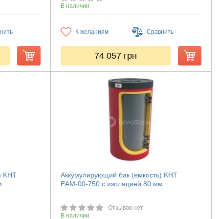
В наличии
нить
К желаниям
Сравнить
74 057
грн
) KHT
Аккумулирующий бак (емкость) KHT
м
ЕАМ-00-750 с изоляцией 80 мм
Отзывов нет
В наличии