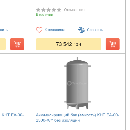
Отзывов нет
В наличии
нить
К желаниям
Сравнить
73 542
грн
) KHT ЕА-00-
Аккумулирующий бак (емкость) KHT ЕА-00-
1500-X/Y без изоляции