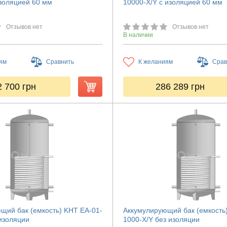
изоляцией 60 мм
10000-X/Y с изоляцией 60 мм
Отзывов нет
Отзывов нет
В наличии
ям
Сравнить
К желаниям
Срав
2 700
грн
286 289
грн
щий бак (емкость) KHT ЕА-01-
Аккумулирующий бак (емкость
 изоляции
1000-X/Y без изоляции