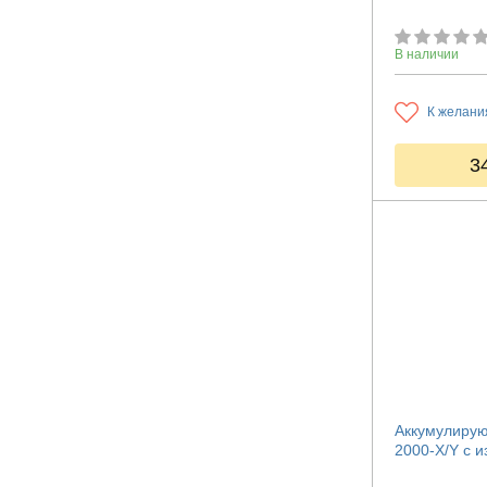
В наличии
К желани
3
Аккумулирую
2000-X/Y с 