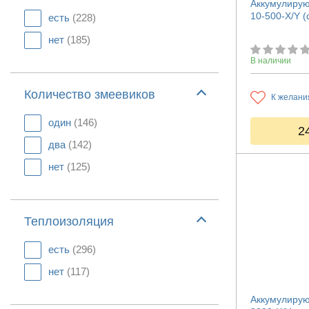
Аккумулирую
10-500-X/Y (
есть
(228)
нет
(185)
В наличии
Количество змеевиков
К желани
один
(146)
2
два
(142)
нет
(125)
Теплоизоляция
есть
(296)
нет
(117)
Аккумулирую