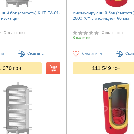
щий бак (емкость) KHT ЕА-01-
Аккумулирующий бак (емкость
з изоляции
2500-X/Y с изоляцией 60 мм
Отзывов нет
Отзывов нет
В наличии
ям
Сравнить
К желаниям
Срав
1 370
грн
111 549
грн