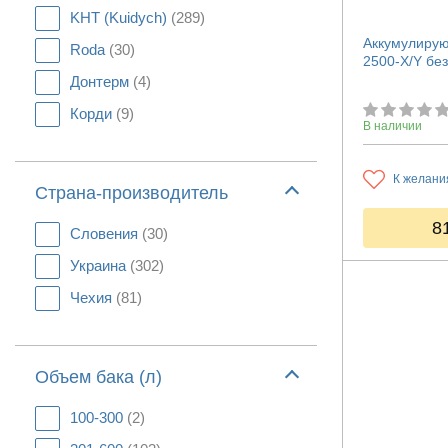
KHT (Kuidych)
(289)
Аккумулирую
Roda
(30)
2500-X/Y бе
Донтерм
(4)
Корди
(9)
В наличии
К желани
Страна-производитель
8
Словения
(30)
Украина
(302)
Чехия
(81)
Объем бака (л)
100-300
(2)