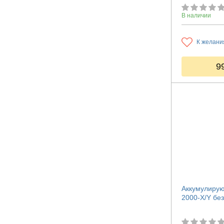
В наличии
К желани
9
Аккумулирую
2000-X/Y бе