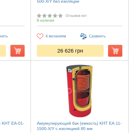
500-X/Y без изоляции
Отзывов нет
В наличии
нить
К желаниям
Сравнить
26 626
грн
) KHT ЕА-01-
Аккумулирующий бак (емкость) KHT ЕА-11-
1500-X/Y с изоляцией 80 мм