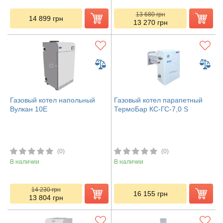
13 680
грн
14 899
грн
13 270
грн
Газовый котел напольный
Газовый котел парапетный
Вулкан 10Е
ТермоБар КС-ГС-7,0 S
(0)
(0)
В наличии
В наличии
14 230
грн
16 155
грн
13 804
грн