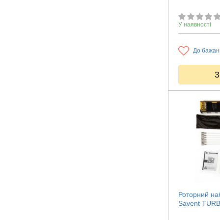
У наявності
До бажан
3
Роторний наб
Savent TURB