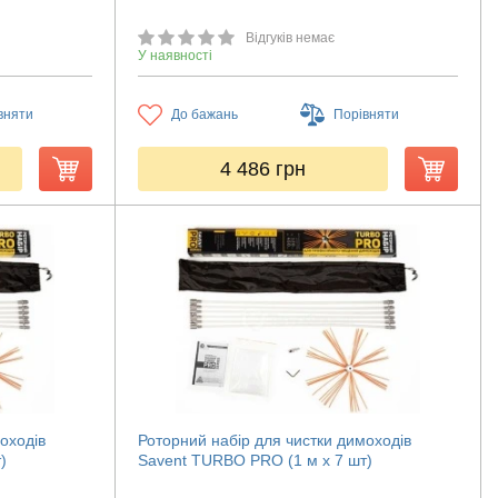
Відгуків немає
У наявності
вняти
До бажань
Порівняти
4 486
грн
оходів
Роторний набір для чистки димоходів
)
Savent TURBO PRO (1 м х 7 шт)