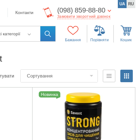
UA
RU
(098) 859-88-80
Контакти
Замовити зворотний дзвінок
і категорії
Бажання
Порівняти
Кошик
t
тувати
Сортування
Новинка