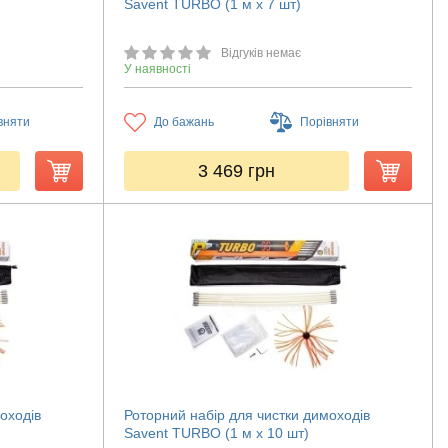
Savent TURBO (1 м х 7 шт)
Відгуків немає
У наявності
вняти
До бажань
Порівняти
3 469
грн
оходів
Роторний набір для чистки димоходів
Savent TURBO (1 м х 10 шт)