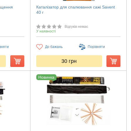
чищення
Каталізатор для спалювання сажі Savent
40 г
Відгуків немає
У наявності
вняти
До бажань
Порівняти
30
грн
Новинка