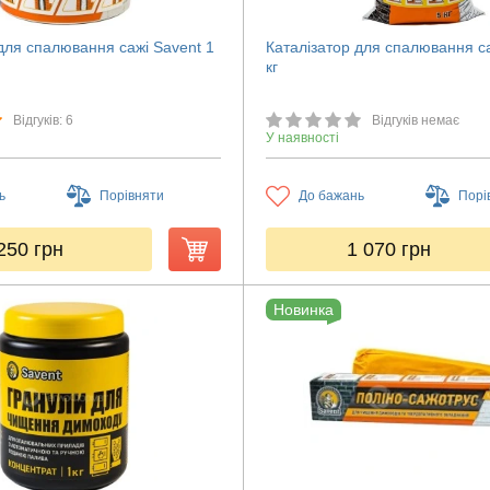
для спалювання сажі Savent 1
Каталізатор для спалювання са
кг
Відгуків: 6
Відгуків немає
У наявності
ь
Порівняти
До бажань
Порі
250
грн
1 070
грн
Новинка