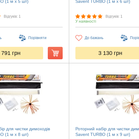
 (1 м х 5 шт)
Savent TURBO (1 м х 6 шт)
Відгуків: 1
Відгуків: 1
У наявності
ь
Порівняти
До бажань
Порі
 791
грн
3 130
грн
ір для чистки димоходів
Роторний набір для чистки дим
 (1 м х 8 шт)
Savent TURBO (1 м х 9 шт)