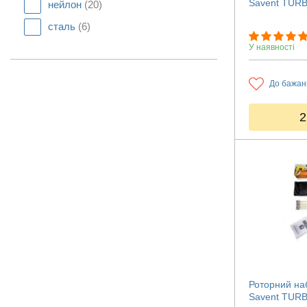
Savent TURBO
нейлон
(20)
сталь
(6)
У наявності
До бажан
2
Роторний наб
Savent TURBO