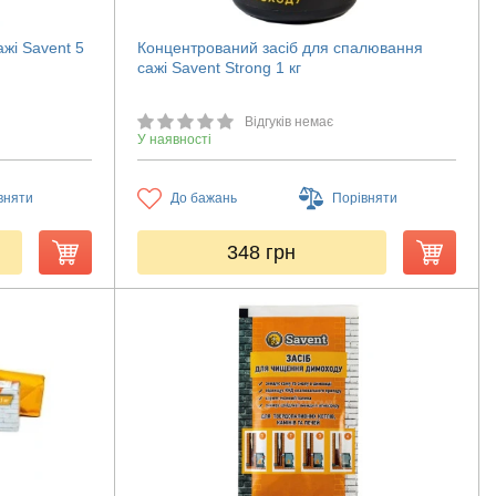
жі Savent 5
Концентрований засіб для спалювання
сажі Savent Strong 1 кг
Відгуків немає
У наявності
вняти
До бажань
Порівняти
348
грн