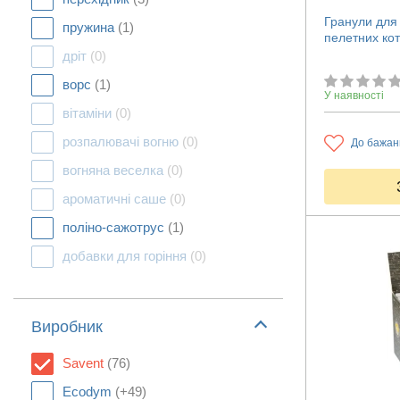
Гранули для 
пружина
(1)
пелетних кот
дріт
(0)
ворс
(1)
У наявності
вітаміни
(0)
розпалювачі вогню
(0)
До бажан
вогняна веселка
(0)
ароматичні саше
(0)
поліно-сажотрус
(1)
добавки для горіння
(0)
Виробник
Savent
(76)
Ecodym
(+49)