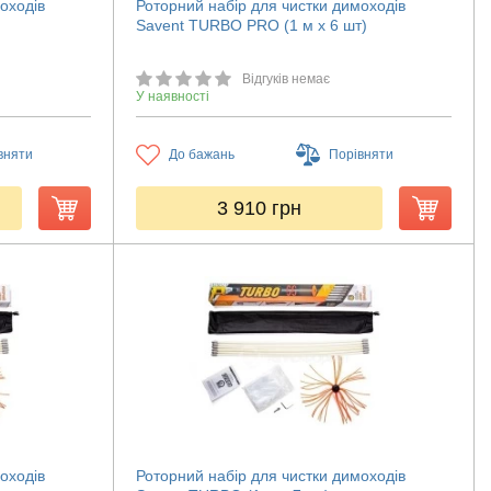
оходів
Роторний набір для чистки димоходів
Savent TURBO PRO (1 м х 6 шт)
Відгуків немає
У наявності
вняти
До бажань
Порівняти
3 910
грн
оходів
Роторний набір для чистки димоходів