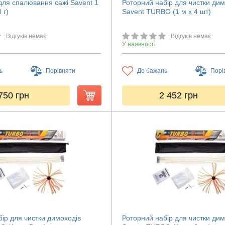
для спалювання сажі Savent 1
Роторний набір для чистки дим
 г)
Savent TURBO (1 м х 4 шт)
Відгуків немає
Відгуків немає
У наявності
ь
Порівняти
До бажань
Порі
750
грн
2 452
грн
ір для чистки димоходів
Роторний набір для чистки дим