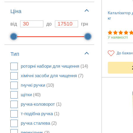
Ціна
Каталізатор 
кг
від
до
грн
У наявності
Тип
До бажан
роторні набори для чищення
(14)
хімічні засоби для чищення
(7)
гнучкі ручки
(10)
щітки
(40)
ручка-коловорот
(1)
т-подібна ручка
(1)
ручка сталева
(2)
перехідник
(3)