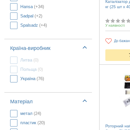
Каталізатор 
Hansa
(+34)
кг (25 шт х 40
Sadpal
(+2)
Spalsadz
(+4)
У наявності
До бажан
Країна-виробник
Литва
(0)
Польща
(0)
Україна
(76)
Матеріал
метал
(24)
пластик
(20)
Роторний наб