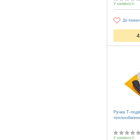
У наявності
До бажан
4
Ручка Т-под
теплообмінн
У наявності