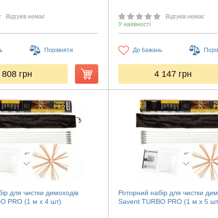
Відгуків немає
Відгуків немає
У наявності
ь
Порівняти
До бажань
Порі
 808
грн
4 147
грн
ір для чистки димоходів
Роторний набір для чистки дим
O PRO (1 м х 4 шт)
Savent TURBO PRO (1 м х 5 шт