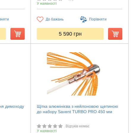
У наявності
вняти
До бажань
Порівняти
5 590
грн
ння димоходу
Щітка алюмінієва з нейлоновою щетиною
до набору Savent TURBO PRO 450 мм
Відгуків немає
У наявності