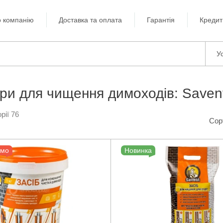
 компанію
Доставка та оплата
Гарантія
Кредит
Ус
ри для чищення димоходів: Saven
рії 76
Сор
ємо
Новинка