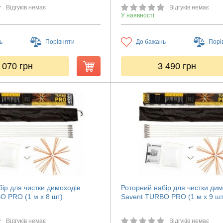
Відгуків немає
Відгуків немає
У наявності
ь
Порівняти
До бажань
Порі
 070
грн
3 490
грн
ір для чистки димоходів
Роторний набір для чистки дим
O PRO (1 м х 8 шт)
Savent TURBO PRO (1 м х 9 шт
Відгуків немає
Відгуків немає