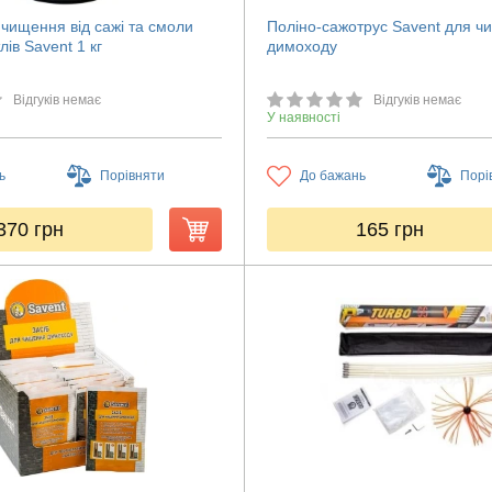
чищення від сажі та смоли
Поліно-сажотрус Savent для 
лів Savent 1 кг
димоходу
Відгуків немає
Відгуків немає
У наявності
ь
Порівняти
До бажань
Порі
370
грн
165
грн