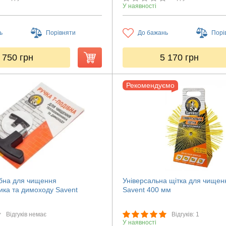
У наявності
ь
Порівняти
До бажань
Порі
 750
грн
5 170
грн
Рекомендуємо
ібна для чищення
Універсальна щітка для чище
ика та димоходу Savent
Savent 400 мм
Відгуків немає
Відгуків: 1
У наявності