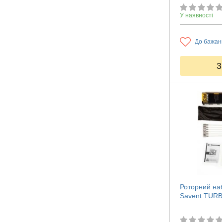
У наявності
До бажан
3
Роторний наб
Savent TURB