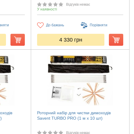
Відгуків немає
У наявності
вняти
До бажань
Порівняти
4 330
грн
оходів
Роторний набір для чистки димоходів
)
Savent TURBO PRO (1 м х 10 шт)
Відгуків немає